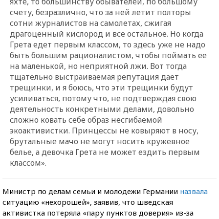
яхте, то большинству обывателей, по большому
счету, безразлично, что за ней летит полторы
сотни журналистов на самолетах, сжигая
драгоценный кислород и все остальное. Но когда
Грета едет первым классом, то здесь уже не надо
быть большим рационалистом, чтобы поймать ее
на маленькой, но неприятной лжи. Вот тогда
тщательно выстраиваемая репутация дает
трещинки, и я боюсь, что эти трещинки будут
усиливаться, потому что, не подтверждая свою
деятельность конкретными делами, довольно
сложно ковать себе образ несгибаемой
экоактивистки. Принцессы не ковыряют в носу,
брутальные мачо не могут носить кружевное
белье, а девочка Грета не может ездить первым
классом».
Министр по делам семьи и молодежи Германии
назвала
ситуацию «нехорошей», заявив, что шведская
активистка потеряла «пару пунктов доверия» из-за