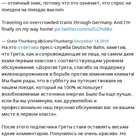
— отличный знак, потому что это означает, что спрос на
поездки на поездах высок!»
Traveling on overcrowded trains through Germany. And I’m
finally on my way home!
pic.twitter.com/ssfLCPsR8o
— Greta Thunberg (@GretaThunberg)
December 14, 2019
На это
ответила
пресс-служба Deutsche Bahn, заметив,
что Грета, как и сопровождающие ее лица, на самом деле
ехали первым классом с соответствующим уровнем
обслуживания. «Дорогая Грета, спасибо за поддержку
железнодорожников в борьбе против изменения климата!
Мы были рады, что в субботу вы путешествовали на
нашем поезде, который на 100% использует
возобновляемые источники энергии. Было бы еще лучше,
если бы вы упомянули, как дружелюбно и
профессионально наш персонал обслуживал вас на вашем
месте в первом классе».
После этого подписчики Греты стали оставлять весьма
едкие комментарии. Получилось не очень красиво. Но