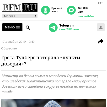
16+
Канал в
прямой
эфир
MAX
Москва
max.ru/bfm
Telegram
МЕНЮ
t.me/BFMnews
17 декабря 2019, 10:49
Общество
Грета Тунберг потеряла «пункты
доверия»?
Министр по делам семьи и молодежи Германии заявила,
что шведская экоактивистка потеряла «пару пунктов
доверия» из-за скандала вокруг ее поездки на немецком
поезде