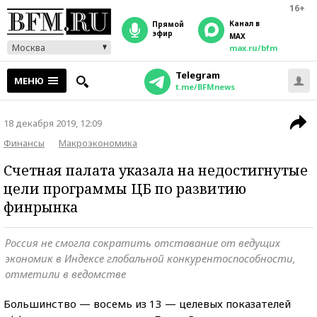
16+
Канал в
прямой
эфир
MAX
Москва
max.ru/bfm
Telegram
МЕНЮ
t.me/BFMnews
18 декабря 2019, 12:09
Финансы
Макроэкономика
Счетная палата указала на недостигнутые
цели программы ЦБ по развитию
финрынка
Россия не смогла сократить отставание от ведущих
экономик в Индексе глобальной конкурентоспособности,
отметили в ведомстве
Большинство — восемь из 13 — целевых показателей