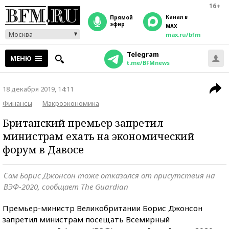
16+
Канал в
прямой
эфир
MAX
Москва
max.ru/bfm
Telegram
МЕНЮ
t.me/BFMnews
18 декабря 2019, 14:11
Финансы
Макроэкономика
Британский премьер запретил
министрам ехать на экономический
форум в Давосе
Сам Борис Джонсон тоже отказался от присутствия на
ВЭФ-2020, сообщает The Guardian
Премьер-министр Великобритании Борис Джонсон
запретил министрам посещать Всемирный