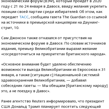
экономический форум (ВЭФ), который пройдет в 2020
году с 21 по 24 января в Давосе, ввиду желания укрепить
позиции своей партии среди избирателей. Об этом, как
передает
ТАСС
, сообщила газета The Guardian со ссылкой
на источники в премьерской канцелярии на Даунинг-
стрит, 10.
Сам Джонсон также отказался от присутствия на
экономическом форуме в Давосе. По словам источников
издания, премьер Великобритании выразил желание
«сосредоточиться на приоритетах британского народа».
«Основное внимание будет уделено обеспечению
возможности выхода Великобритании из Евросоюза к 31
января, а также [ситуации с] Национальной системой
здравоохранения Великобритании, — добавил
собеседник газеты. — Мы обещали [британскому народу]
это, а не поездку в Давос».
Ранее агентство Reuters информировало, что президент
США Дональд Трамп планирует посетить следующий