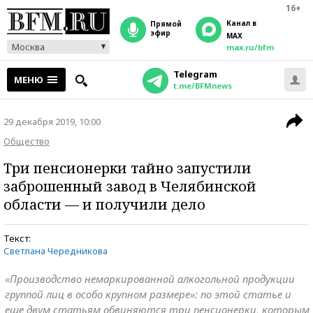
16+
Канал в
прямой
эфир
MAX
Москва
max.ru/bfm
Telegram
МЕНЮ
t.me/BFMnews
29 декабря 2019, 10:00
Общество
Три пенсионерки тайно запустили
заброшенный завод в Челябинской
области — и получили дело
Текст:
Светлана Чередникова
«Производство немаркированной алкогольной продукции
группой лиц в особо крупном размере»: по этой статье и
еще двум статьям обвиняются три пенсионерки, которым