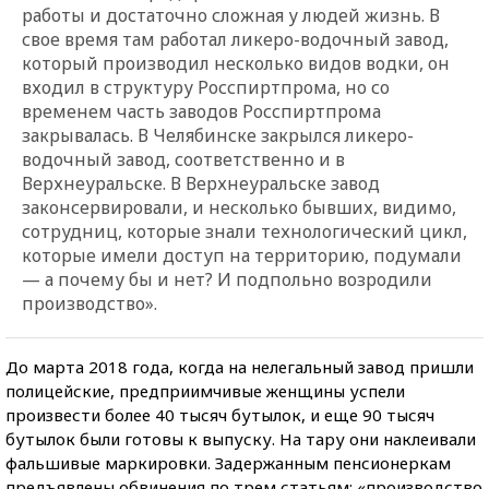
работы и достаточно сложная у людей жизнь. В
свое время там работал ликеро-водочный завод,
который производил несколько видов водки, он
входил в структуру Росспиртпрома, но со
временем часть заводов Росспиртпрома
закрывалась. В Челябинске закрылся ликеро-
водочный завод, соответственно и в
Верхнеуральске. В Верхнеуральске завод
законсервировали, и несколько бывших, видимо,
сотрудниц, которые знали технологический цикл,
которые имели доступ на территорию, подумали
— а почему бы и нет? И подпольно возродили
производство».
До марта 2018 года, когда на нелегальный завод пришли
полицейские, предприимчивые женщины успели
произвести более 40 тысяч бутылок, и еще 90 тысяч
бутылок были готовы к выпуску. На тару они наклеивали
фальшивые маркировки. Задержанным пенсионеркам
предъявлены обвинения по трем статьям: «производство