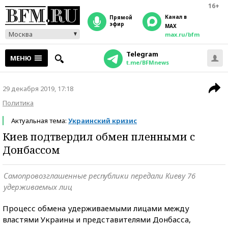
16+
Канал в
прямой
эфир
MAX
Москва
max.ru/bfm
Telegram
МЕНЮ
t.me/BFMnews
29 декабря 2019, 17:18
Политика
Актуальная тема:
Украинский кризис
Киев подтвердил обмен пленными с
Донбассом
Самопровозглашенные республики передали Киеву 76
удерживаемых лиц
Процесс обмена удерживаемыми лицами между
властями Украины и представителями Донбасса,