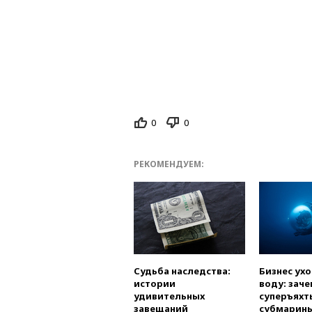
0
0
РЕКОМЕНДУЕМ:
Судьба наследства:
Бизнес ух
истории
воду: заче
удивительных
суперъяхт
завещаний
субмарин