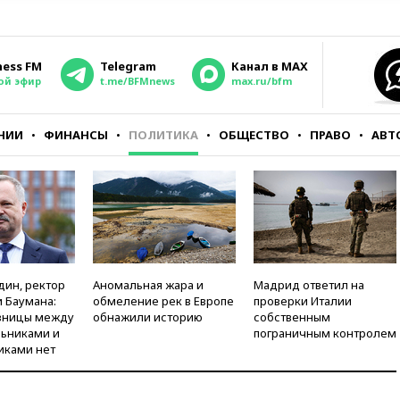
ness FM
Telegram
Канал в MAX
ой эфир
t.me/BFMnews
max.ru/bfm
НИИ
ФИНАНСЫ
ПОЛИТИКА
ОБЩЕСТВО
ПРАВО
АВТ
дин, ректор
Аномальная жара и
Мадрид ответил на
 Баумана:
обмеление рек в Европе
проверки Италии
зницы между
обнажили историю
собственным
ьниками и
пограничным контролем
иками нет