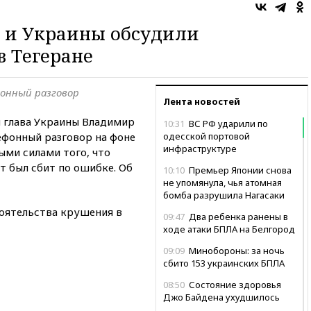
 и Украины обсудили
в Тегеране
фонный разговор
Лента новостей
и глава Украины Владимир
10:31
ВС РФ ударили по
ефонный разговор на фоне
одесской портовой
инфраструктуре
ми силами того, что
т был сбит по ошибке. Об
10:10
Премьер Японии снова
не упомянула, чья атомная
бомба разрушила Нагасаки
тоятельства крушения в
09:47
Два ребенка ранены в
ходе атаки БПЛА на Белгород
09:09
Минобороны: за ночь
сбито 153 украинских БПЛА
08:50
Состояние здоровья
Джо Байдена ухудшилось