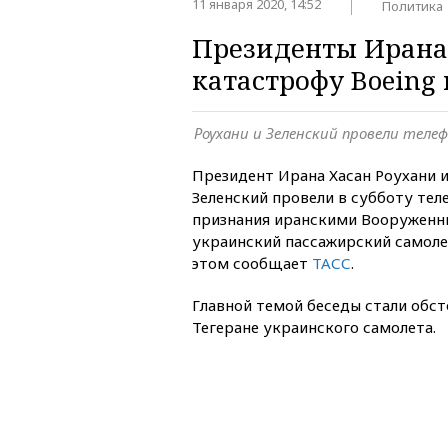
11 января 2020, 14:52
Политика
Президенты Ирана
катастрофу Boeing 
Роухани и Зеленский провели теле
Президент Ирана Хасан Роухани 
Зеленский провели в субботу тел
признания иранскими Вооруженны
украинский пассажирский самоле
этом сообщает
ТАСС
.
Главной темой беседы стали обс
Тегеране украинского самолета.