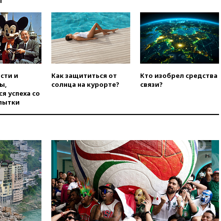
ы
Белгородской области погиб
мирный житель
вчера, 14:54
В Аргентине умер
отец футболиста Лионеля
Месси
вчера, 14:43
Турция
ограничила судоходство в
сти и
Как защититься от
Кто изобрел средства
Черном море
ы,
солнца на курорте?
связи?
я успеха со
вчера, 14:20
Генпрокурором
пытки
США стал Тодд Бланш
вчера, 13:37
Пляжи
Геленджика закрыты из-за
опасности БПЛА
вчера, 13:03
Испания ввела
погранконтроль для
итальянских туристов
вчера, 12:27
Возгорание на
Ильском НПЗ, вызванное
атакой БПЛА, потушили