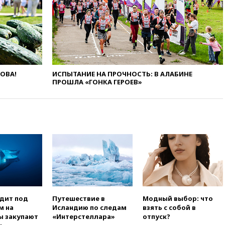
Иран в атаке на судно
нефтяной компании ADNOC в
Ормузе
вчера, 18:56
«Газпром»: объем
газа в европейских подземных
хранилищах достиг
антирекорда
ЛОВА!
ИСПЫТАНИЕ НА ПРОЧНОСТЬ: В АЛАБИНЕ
вчера, 18:25
ТАСС: Уиткофф и
ПРОШЛА «ГОНКА ГЕРОЕВ»
Кушнер могут вскоре посетить
Москву и Киев
вчера, 17:43
«Тиса» выдвинула
экс-председателя Верховного
суда на пост президента
Венгрии
вчера, 16:50
Politico: «Газовая
авантюра Германии ставит под
угрозу европейскую зиму»
вчера, 16:16
Беспилотник
одит под
Путешествие в
Модный выбор: что
взорвался вблизи
м на
Исландию по следам
взять с собой в
газопровода в Болгарии
ы закупают
«Интерстеллара»
отпуск?
вчера, 15:25
При атаке БПЛА в