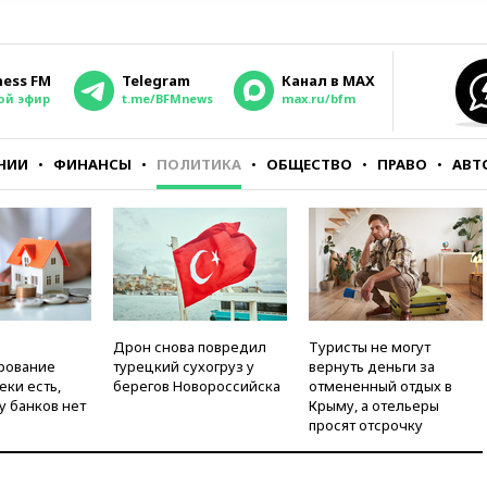
ness FM
Telegram
Канал в MAX
ой эфир
t.me/BFMnews
max.ru/bfm
НИИ
ФИНАНСЫ
ПОЛИТИКА
ОБЩЕСТВО
ПРАВО
АВТ
Дрон снова повредил
Туристы не могут
рование
турецкий сухогруз у
вернуть деньги за
еки есть,
берегов Новороссийска
отмененный отдых в
у банков нет
Крыму, а отельеры
просят отсрочку