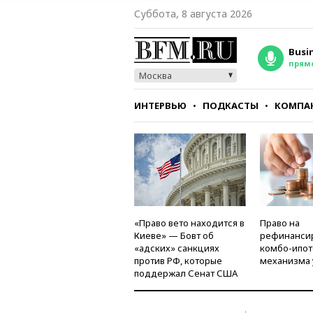
Суббота, 8 августа 2026
Busi
прям
Москва
ИНТЕРВЬЮ
ПОДКАСТЫ
КОМПА
СТИЛЬ
ТЕСТЫ
«Право вето находится в
Право на
Киеве» — Бовт об
рефинанси
«адских» санкциях
комбо-ипот
против РФ, которые
механизма 
поддержал Сенат США