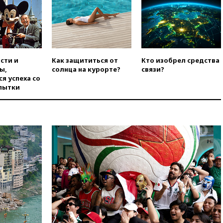
вчера, 19:00
Открытое
горение на складе в Брянске
ликвидировано
вчера, 18:55
Минобороны
отчиталось об ударах по двум
сти и
Как защититься от
Кто изобрел средства
украинским сухогрузам в
ы,
солнца на курорте?
связи?
Черном море
я успеха со
пытки
вчера, 18:47
Школьники из РФ
стали абсолютными
чемпионами на олимпиаде по
ИИ
вчера, 18:39
Два человека
погибли в результате удара
ВСУ по многоэтажке в Керчи
вчера, 18:25
Беспилотник
атаковал турецкий сухогруз у
побережья Новороссийска
вчера, 18:18
Товарооборот
Китая и России вырос в этом
году более чем на четверть