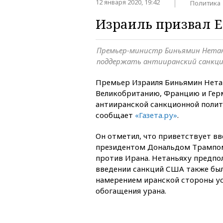
12 января 2020, 19:42
Политика
Израиль призвал Е
Премьер-министр Биньямин Нетан
поддержать антииранский санкц
Премьер Израиля Биньямин Нета
Великобританию, Францию и Гер
антииранской санкционной полит
сообщает
«Газета.ру»
.
Он отметил, что приветствует в
президентом Дональдом Трампо
против Ирана. Нетаньяху предпо
введении санкций США также бы
намерением иранской стороны у
обогащения урана.