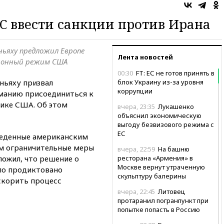
С ввести санкции против Ирана
ьяху предложил Европе
Лента новостей
ионный режим США
00:30
FT: ЕС не готов принять в
ньяху призвал
блок Украину из-за уровня
коррупции
манию присоединиться к
ике США. Об этом
вчера, 23:35
Лукашенко
объяснил экономическую
выгоду безвизового режима с
ЕС
веденные американским
м ограничительные меры
вчера, 22:59
На башню
ложил, что решение о
ресторана «Армения» в
Москве вернут утраченную
ло продиктовано
скульптуру балерины
скорить процесс
вчера, 22:45
Литовец
протаранил погранпункт при
попытке попасть в Россию