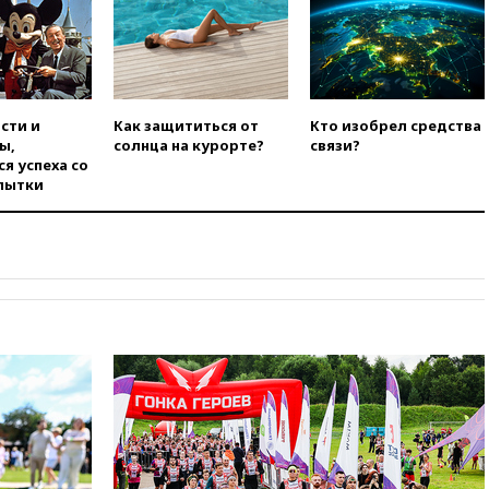
вчера, 21:15
Пентагон
опубликовал 16 новых видео с
НЛО
вчера, 21:00
На границе
Украины с Польшей скопилось
сти и
Как защититься от
Кто изобрел средства
свыше 6,5 тысячи грузовиков
ы,
солнца на курорте?
связи?
я успеха со
вчера, 20:53
Швыдкой:
пытки
«Интервидение» точно
пройдет в 2026 году
вчера, 20:45
ПВО за день
сбила еще 75 украинских
беспилотников над Россией
вчера, 20:35
Велосипедист
погиб при атаке FPV-дрона в
Белгородской области
вчера, 20:30
Лидию Невзорову
заочно арестовали по делу о
финансировании
экстремизма
вчера, 20:20
Суд США