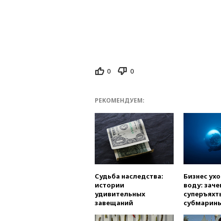
0
0
РЕКОМЕНДУЕМ:
Судьба наследства:
Бизнес ух
истории
воду: заче
удивительных
суперъяхт
завещаний
субмарин