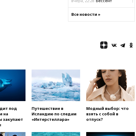
вчера, 22:28
Бессент
анонсировал скорое
соглашение о прекращении
Все новости »
огня США и Ирана
вчера, 22:15
Три человека
получили ножевые ранения
при нападении в Чехии
вчера, 22:00
Путин поручил
выделить средства на новые
РЛС для Белгородской
области
вчера, 21:56
The Atlantic: Маск
отказал Украине в
использовании Starlink для
атак вглубь РФ
вчера, 21:35
После пожара на
складе в Брянске возбудили
одит под
Путешествие в
Модный выбор: что
уголовное дело
м на
Исландию по следам
взять с собой в
вчера, 21:26
Лидеры сборной
ы закупают
«Интерстеллара»
отпуск?
РФ по гимнастике получили
ы
официальный отказ в визах от
Хорватии