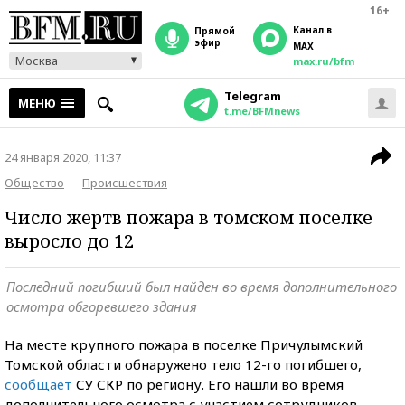
16+
Канал в
прямой
эфир
MAX
Москва
max.ru/bfm
Telegram
МЕНЮ
t.me/BFMnews
24 января 2020, 11:37
Общество
Происшествия
Число жертв пожара в томском поселке
выросло до 12
Последний погибший был найден во время дополнительного
осмотра обгоревшего здания
На месте крупного пожара в поселке Причулымский
Томской области обнаружено тело 12-го погибшего,
сообщает
СУ СКР по региону. Его нашли во время
дополнительного осмотра с участием сотрудников