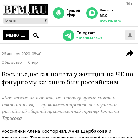
16+
Канал в
прямой
эфир
MAX
Москва
max.ru/bfm
Telegram
МЕНЮ
t.me/BFMnews
26 января 2020, 08:40
Общество
Спорт
Весь пьедестал почета у женщин на ЧЕ по
фигурному катанию был российским
«Нас можно не любить, но шапочку нужно снять и
поклониться», — прокомментировала выступление
российской сборной прославленный тренер Татьяна
Тарасова
Россиянки Алена Косторная, Анна Щербакова и
Александра Трусова заняли весь призовой пьедестал на