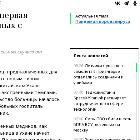
о
 первая
Актуальная тема:
Пандемия коронавируса
ных с
ельных случаев от
Лента новостей
08:26
Летчики с упавшего
иц, предназначенных для
самолета в Приангарье
отделались ссадинами и
в с новым типом
ушибами
 китайском Ухане.
и экстренными темпами,
07:40
Таджикистан и
SpaceX/Starlink расширяет
льство больницы началось
сотрудничество в сфере
больных госпиталь
технологий
ник.
07:00
Силы ПВО сбили шесть
БПЛА ВСУ, летевших на
оенных медиков. Как
Москву
ьница в Ухане начнет
. По последним данным, в
06:25
Золото подорожало до