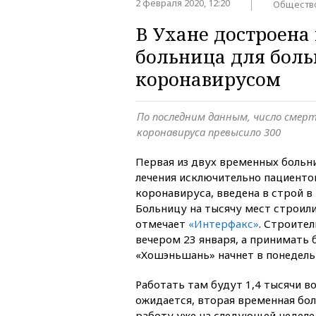
2 февраля 2020, 12:20
Обществ
В Ухане достроена
больница для боль
коронавирусом
По последним данным, число смерт
коронавируса превысило 300
Первая из двух временных больн
лечения исключительно пациенто
коронавируса, введена в строй в
Больницу на тысячу мест строил
отмечает
«Интерфакс»
. Строите
вечером 23 января, а принимать 
«Хошэньшань» начнет в понедель
Работать там будут 1,4 тысячи в
ожидается, вторая временная бол
работу уже на следующей неделе