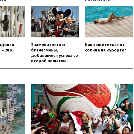
вчера, 20:47
Newsweek:
«взрывная» диарея охватила
47 из 50 штатов США
вчера, 20:35
ПВО за 12 часов
сбила 200 украинских
беспилотников
ндовая
Знаменитости и
Как защититься от
вчера, 20:20
Третий комплект
 – 2026
бизнесмены,
солнца на курорте?
золотых медалей выиграли на
добившиеся успеха со
ЧЕ российские синхронистки
второй попытки
вчера, 20:15
ТАСС: жизни
главы «Уралдронзавода»
после взрыва ничего не
угрожает
вчера, 20:08
По всей Грузии
снова отключилось
электричество
вчера, 20:00
Зеленский связал
дефицит ракет с попыткой
Запада принудить Киев к
уступкам