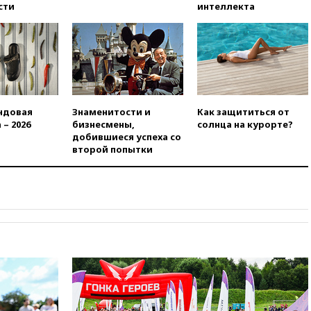
00:05
Девочка с «маской
сти
интеллекта
Бэтмена» показала лицо
после последней операции
вчера, 23:35
Российского
историка Артема Кирпиченка
арестовали в Израиле
вчера, 23:23
«Спартак»
разгромил «Оренбург» в
ндовая
Знаменитости и
Как защититься от
Кубке России
 – 2026
бизнесмены,
солнца на курорте?
добившиеся успеха со
вчера, 23:00
Пост Дмитриева в
второй попытки
X о миграционном кризисе в
Сеуте набрал миллион
просмотров
вчера, 22:49
Минпромторг:
банкротство «Кванта» не
означает прекращения
производства телевизоров в
РФ
вчера, 22:35
Семь грузовых
вагонов сошли с рельсов в
Оренбургской области