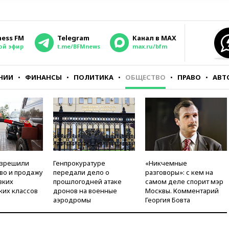
ness FM
Telegram
Канал в MAX
ой эфир
t.me/BFMnews
max.ru/bfm
НИИ
ФИНАНСЫ
ПОЛИТИКА
ОБЩЕСТВО
ПРАВО
АВТ
азрешили
Генпрокуратуре
«Никчемные
во и продажу
передали дело о
разговоры»: с кем на
зких
прошлогодней атаке
самом деле спорит мэр
ких классов
дронов на военные
Москвы. Комментарий
аэродромы
Георгия Бовта