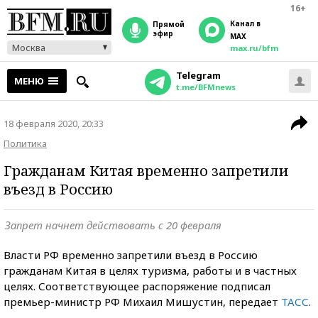
16+
Канал в
прямой
эфир
MAX
Москва
max.ru/bfm
Telegram
МЕНЮ
t.me/BFMnews
18 февраля 2020, 20:33
Политика
Гражданам Китая временно запретили
въезд в Россию
Запрет начнет действовать с 20 февраля
Власти РФ временно запретили въезд в Россию
гражданам Китая в целях туризма, работы и в частных
целях. Соответствующее распоряжение подписал
премьер-министр РФ Михаил Мишустин, передает
ТАСС
.