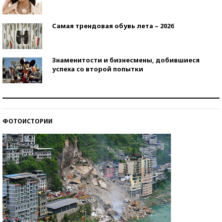
Самая трендовая обувь лета – 2026
Знаменитости и бизнесмены, добившиеся
успеха со второй попытки
Как защититься от солнца на курорте?
ФОТОИСТОРИИ
Кто изобрел средства связи?