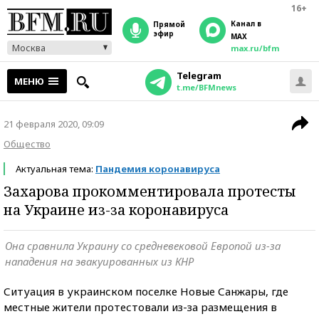
16+
Канал в
прямой
эфир
MAX
Москва
max.ru/bfm
Telegram
МЕНЮ
t.me/BFMnews
21 февраля 2020, 09:09
Общество
Актуальная тема:
Пандемия коронавируса
Захарова прокомментировала протесты
на Украине из-за коронавируса
Она сравнила Украину со средневековой Европой из-за
нападения на эвакуированных из КНР
Ситуация в украинском поселке Новые Санжары, где
местные жители протестовали из-за размещения в