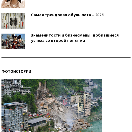
Самая трендовая обувь лета – 2026
Знаменитости и бизнесмены, добившиеся
успеха со второй попытки
Как защититься от солнца на курорте?
ФОТОИСТОРИИ
Кто изобрел средства связи?