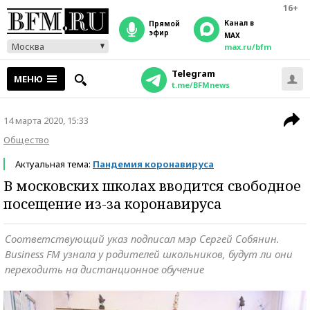
16+
Канал в
прямой
эфир
MAX
Москва
max.ru/bfm
Telegram
МЕНЮ
t.me/BFMnews
14 марта 2020, 15:33
Общество
Актуальная тема:
Пандемия коронавируса
В московских школах вводится свободное
посещение из-за коронавируса
Соответствующий указ подписал мэр Сергей Собянин.
Business FM узнала у родителей школьников, будут ли они
переходить на дистанционное обучение