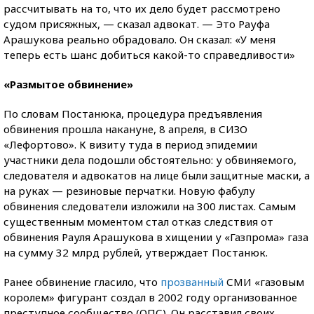
рассчитывать на то, что их дело будет рассмотрено
судом присяжных, — сказал адвокат. — Это Рауфа
Арашукова реально обрадовало. Он сказал: «У меня
теперь есть шанс добиться какой-то справедливости»
«Размытое обвинение»
По словам Постанюка, процедура предъявления
обвинения прошла накануне, 8 апреля, в СИЗО
«Лефортово». К визиту туда в период эпидемии
участники дела подошли обстоятельно: у обвиняемого,
следователя и адвокатов на лице были защитные маски, а
на руках — резиновые перчатки. Новую фабулу
обвинения следователи изложили на 300 листах. Самым
существенным моментом стал отказ следствия от
обвинения Рауля Арашукова в хищении у «Газпрома» газа
на сумму 32 млрд рублей, утверждает Постанюк.
Ранее обвинение гласило, что
прозванный
СМИ «газовым
королем» фигурант создал в 2002 году организованное
преступное сообщество (ОПС). Он расставил своих