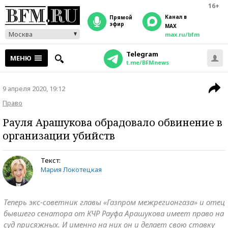
16+
Канал в
прямой
эфир
MAX
Москва
max.ru/bfm
Telegram
МЕНЮ
t.me/BFMnews
9 апреля 2020, 19:12
Право
Рауля Арашукова обрадовало обвинение в
организации убийств
Текст:
Мария Локотецкая
Теперь экс-советник главы «Газпром межрегионгаза» и отец
бывшего сенатора от КЧР Рауфа Арашукова имеет право на
суд присяжных. И именно на них он и делает свою ставку