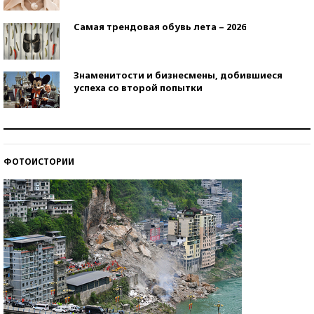
Самая трендовая обувь лета – 2026
Знаменитости и бизнесмены, добившиеся
успеха со второй попытки
Как защититься от солнца на курорте?
ФОТОИСТОРИИ
Кто изобрел средства связи?