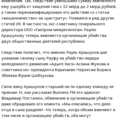
изменения. Так, следствие уменьшило сумму вмененного
ему ущерба от хищения газа с 32 млрд до 2 млрд рублей,
а также переквалифицировало его действия со статьи
«мошенничество» на «растрату». Появился и ряд других
статей УК. В частности, экс-советнику генерального
директора ООО «Газпром межрегионгаз» Раулю
Арашукову теперь вменяется организация убийства
двух общественных деятелей республики.
Следствие полагает, что именно Рауль Арашуков дал
указание своему сыну Рауфу на убийство лидера
молодежного движения «Адыге Хасэ» Аслана Жукова и
советника экс-президента Карачаево-Черкесии Бориса
Эбзеева Фраля Шебзухова.
Свою вину Арашуков-старший ни по одному эпизоду не
признал. И, как рассказал Business FM его адвокат
Владимир Постанюк, обвинение в организации убийств
даже обрадовало его клиента. «Мы опасались, что дело
отца и сына разделят. Но теперь, когда обоим вменяют в
том числе и организацию убийств, оба могут