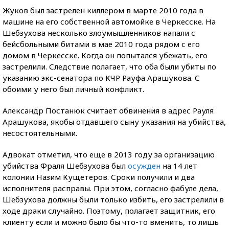
Жуков был застрелен киллером в марте 2010 года в
машине на его собственной автомойке в Черкесске. На
Шебзухова несколько злоумышленников напали с
бейсбольными битами в мае 2010 года рядом с его
домом в Черкесске. Когда он попытался убежать, его
застрелили. Следствие полагает, что оба были убиты по
указанию экс-сенатора по КЧР Рауфа Арашукова. С
обоими у него был личный конфликт.
Александр Постанюк считает обвинения в адрес Рауля
Арашукова, якобы отдавшего сыну указания на убийства,
несостоятельными.
Адвокат отметил, что еще в 2013 году за организацию
убийства Фраля Шебзухова был
осужден
на 14 лет
колонии Назим Кущетеров. Сроки получили и два
исполнителя расправы. При этом, согласно фабуле дела,
Шебзухова должны были только избить, его застрелили в
ходе драки случайно. Поэтому, полагает защитник, его
клиенту если и можно было бы что-то вменить, то лишь