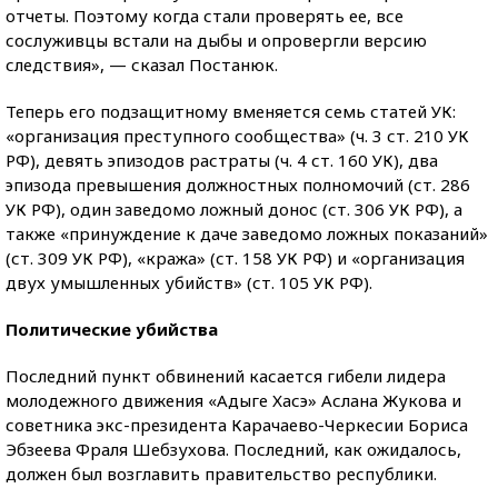
отчеты. Поэтому когда стали проверять ее, все
сослуживцы встали на дыбы и опровергли версию
следствия», — сказал Постанюк.
Теперь его подзащитному вменяется семь статей УК:
«организация преступного сообщества» (ч. 3 ст. 210 УК
РФ), девять эпизодов растраты (ч. 4 ст. 160 УК), два
эпизода превышения должностных полномочий (ст. 286
УК РФ), один заведомо ложный донос (ст. 306 УК РФ), а
также «принуждение к даче заведомо ложных показаний»
(ст. 309 УК РФ), «кража» (ст. 158 УК РФ) и «организация
двух умышленных убийств» (ст. 105 УК РФ).
Политические убийства
Последний пункт обвинений касается гибели лидера
молодежного движения «Адыге Хасэ» Аслана Жукова и
советника экс-президента Карачаево-Черкесии Бориса
Эбзеева Фраля Шебзухова. Последний, как ожидалось,
должен был возглавить правительство республики.