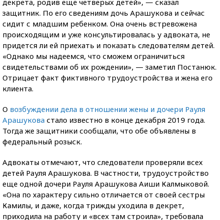
декрета, родив еще четверых детей», — сказал
защитник. По его сведениям дочь Арашукова и сейчас
сидит с младшим ребенком. Она очень встревожена
происходящим и уже консультировалась у адвоката, не
придется ли ей приехать и показать следователям детей.
«Однако мы надеемся, что сможем ограничиться
свидетельствами об их рождении», — заметил Постанюк.
Отрицает факт фиктивного трудоустройства и жена его
клиента.
О
возбуждении дела в отношении жены и дочери Рауля
Арашукова
стало известно в конце декабря 2019 года.
Тогда же защитники сообщали, что обе объявлены в
федеральный розыск.
Адвокаты отмечают, что следователи проверяли всех
детей Рауля Арашукова. В частности, трудоустройство
еще одной дочери Рауля Арашукова Аиши Калмыковой.
«Она по характеру сильно отличается от своей сестры
Камилы, и даже, когда трижды уходила в декрет,
приходила на работу и «всех там строила», требовала