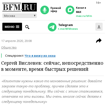
16+
Канал в
прямой
эфир
MAX
Москва
max.ru/bfm
Telegram
МЕНЮ
t.me/BFMnews
17 апреля 2020, 20:08
Общество
Спецпроект:
Что я вижу из окна
Сергей Висленев: сейчас, непосредственно
в моменте, время быстрых решений
«Клиентам нужны какие-то мгновенные решения: давайте
закроем такую-то проблему, причем сделаем это к
следующему понедельнику. Мы сейчас с этим сталкиваемся,
отвечаем на эти вызовы. Мы очень многое сейчас делаем к
следующему понедельнику»