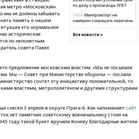
по делу о пропаганде ЛГБТ
ция метро «Московская»
то мы не должны забывать
14:34
Минпромторг не
анить память о нашем
намерен сокращать перечень
товаров для параллельного
ситуации это нормальное
импорта
нах исторические
Все новости »
тся по непонятным
14:14
Роспотребнадзор
одобрил открытие сезона на
едатель совета Павел
105 пляжах в Анапе
14:09
Глава Тувы включил
л это предложение московским властям. «Мы не посылали
сенатора Нарусову в список
кандидатов в Совфед
тям. Мы — Совет при Министерстве обороны — послали
министерство сочтет эту инициативу положительной, то
13:57
Wildberries запустит
скими властями, метрополитеном и другими структурами
программу по открытию
партнерских хабов
13:53
Сенаторы Аргентины
л снесен 3 апреля в округе Прага-6. Как напоминает
сайт
одобрили скандальный
сяток лет памятник советскому военачальнику стоял на
законопроект о частной
собственности
1945 году такой букет вручили Коневу благодарные жители
13:36
ABC News: запасы
вооружений США достигли