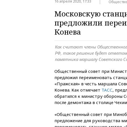
16 апреля 2020, 17:33
Обществ
Московскую станц
предложили переи
Конева
Как считают члены Общественног
РФ, такое решение будет ответом
памятника маршалу Советского Со
Общественный совет при Минист
предложил переименовать станц
«Пражская» в честь маршала Сов
Конева. Как отмечает
ТАСС
, пред
обратился к министру обороны С
после демонтажа в столице Чехии
«Общественный совет при Мино
предложение для руководства м
переименовать станцию метро «