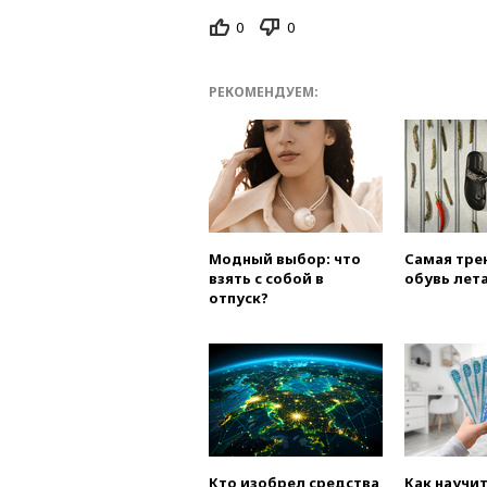
0
0
РЕКОМЕНДУЕМ:
Модный выбор: что
Самая тре
взять с собой в
обувь лета
отпуск?
Кто изобрел средства
Как научи