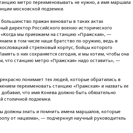
станцию метро переименовывать не нужно, а имя маршала
крайне низкого уровня
танции московской подземки.
13:16
«Родина» просит
Верховный суд снять «Яблоко»
и большинство пражан виноваты в таких актах
с выборов
ный директор Российского военно-исторического
13:11
Путин обсудил с
 «Когда мы приезжаем на станцию «Пражская», —
президентом ОАЭ ситуацию в
наем в том числе наше братство по оружию, ведь в
Персидском заливе и на
ехословацкий стрелковый корпус, бойцы которого
Украине
амять о них сохраняется сегодня, и мы хотим, чтобы она
13:09
Суд обязал москвичку
ем, что станцию метро «Пражская» надо оставить», —
выселить из квартиры
крокодила, лису и других
животных
прекрасно понимает тех людей, которые обратились в
12:51
Россия планирует
ением переименовать станцию «Пражская» и назвать ее
запустить групповые
 добавил, что имя Конева должно быть обязательно
безвизовые турпоездки для
Вьетнама
й столичной подземки.
12:36
Экспорт растворимого
 мы должны знать и помнить имена маршалов, которые
кофе из России достиг
ропу от нацизма», — подчеркнул научный руководитель
рекордных показателей
12:30
Российские войска
взяли под контроль село