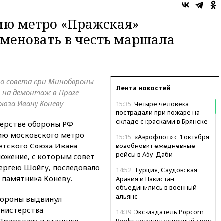
о
ию метро «Пражская»
меновать в честь маршала
о совета при Минобороны
Лента новостей
 на демонтаж в Праге
юза Ивану Коневу
15:35
Четыре человека
пострадали при пожаре на
складе с красками в Брянске
ерстве обороны РФ
ию московского метро
15:15
«Аэрофлот» с 1 октября
етского Союза Ивана
возобновит ежедневные
рейсы в Абу-Даби
ложение, с которым совет
ергею Шойгу, последовало
14:52
Турция, Саудовская
 памятника Коневу.
Аравия и Пакистан
объединились в военный
альянс
бороны выдвинул
инистерства
14:39
Экс-издатель Popcorn
Пражская» в станцию
Books получил условный срок