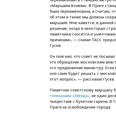
«Маршала Конева». В Праге стан
была переименована, я считаю, ч
об этом и также мы должны сохр
маршале. Мне кажется, в данной 
решение, когда в некоторых стра
памятники сносятся и уничтожаю
причинам», — сказал ТАСС предс
Гусев.
Он пояснил, что совет не посыла
это обращение московским влас
это предложение министру. Если 
оно само будет решать с москов
этот вопрос», — рассказал Гусев.
Памятник советскому маршалу бы
телеканала «Звезда»
, не один де
пьедестале с букетом сирени. В 
Праги за освобождение города.