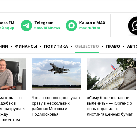
ness FM
Telegram
Канал в MAX
ой эфир
t.me/BFMnews
max.ru/bfm
НИИ
ФИНАНСЫ
ПОЛИТИКА
ОБЩЕСТВО
ПРАВО
АВТ
матель — о
Что за хлопок прозвучал
«Саму болезнь так не
рджбэк в
сразу в нескольких
вылечить» — Юргенс о
ие разрушает
районах Москвы и
новых правилах
ежду
Подмосковья?
листинга ценных бумаг
 клиентом