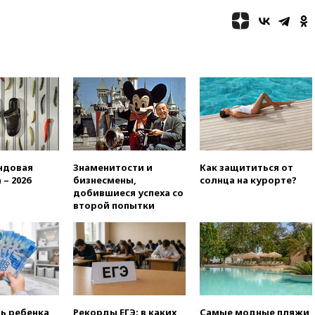
Анискино в Харьковской
области
12:15
Минцифры РФ не
планирует вводить
ограничения на доступ детей
в соцсети
11:58
Резаи: Иран не допустит
открытия второго маршрута в
Ормузском проливе
11:48
Жители Москвы и
Подмосковья сообщили о
ндовая
Знаменитости и
Как защититься от
громких взрывах
 – 2026
бизнесмены,
солнца на курорте?
добившиеся успеха со
11:41
ТПП предлагает
второй попытки
изменить процедуру
банкротства для
пострадавших от атак БПЛА
продавцов
11:38
Шадаев исключил
запуск мессенджера на
«Госуслугах»
ть ребенка
Рекорды ЕГЭ: в каких
Самые модные пляжи