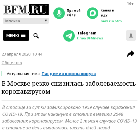
16+
Канал в
прямой
эфир
MAX
Москва
max.ru/bfm
Telegram
МЕНЮ
t.me/BFMnews
23 апреля 2020, 10:44
Общество
Актуальная тема:
Пандемия коронавируса
В Москве резко снизилась заболеваемость
коронавирусом
В столице за сутки зафиксировано 1959 случаев заражения
COVID-19. При этом накануне в столице выявили 2548
заболевших коронавирусом. Менее 2 тысяч случаев COVID-19
в столице за день выявлялось шесть дней назад