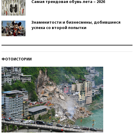
Самая трендовая обувь лета – 2026
Знаменитости и бизнесмены, добившиеся
успеха со второй попытки
Как защититься от солнца на курорте?
ФОТОИСТОРИИ
Кто изобрел средства связи?