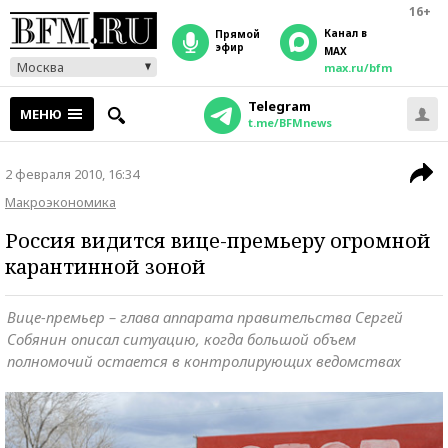
16+
Канал в
прямой
эфир
MAX
Москва
max.ru/bfm
Telegram
МЕНЮ
t.me/BFMnews
2 февраля 2010, 16:34
Макроэкономика
Россия видится вице-премьеру огромной
карантинной зоной
Вице-премьер – глава аппарата правительства Сергей
Собянин описал ситуацию, когда большой объем
полномочий остается в контролирующих ведомствах