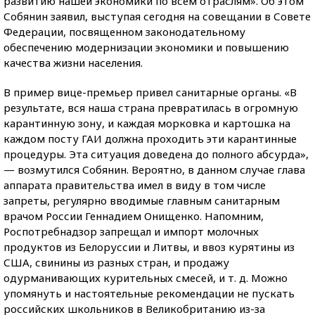
развитию нашей экономики по всем отраслям». Об этом
Собянин заявил, выступая сегодня на совещании в Совете
Федерации, посвященном законодательному
обеспечению модернизации экономики и повышению
качества жизни населения.
В пример вице-премьер привел санитарные органы. «В
результате, вся наша страна превратилась в огромную
карантинную зону, и каждая морковка и картошка на
каждом посту ГАИ должна проходить эти карантинные
процедуры. Эта ситуация доведена до полного абсурда»,
— возмутился Собянин. Вероятно, в данном случае глава
аппарата правительства имел в виду в том числе
запреты, регулярно вводимые главным санитарным
врачом России Геннадием Онищенко. Напомним,
Роспотребнадзор запрещал и импорт молочных
продуктов из Белоруссии и Литвы, и ввоз курятины из
США, свинины из разных стран, и продажу
одурманивающих курительных смесей, и т. д. Можно
упомянуть и настоятельные рекомендации не пускать
российских школьников в Великобританию из-за