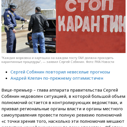
"Каждая морковка и картошка на каждом посту ГАИ должна проходить
карантинные процедуры", — заявил Сергей Собянин. Фото: РИА Новости
Сергей Собянин повторил невеселые прогнозы
Андрей Клепач по-прежнему оптимистичен
Вице-премьер – глава аппарата правительства Сергей
Собянин недоволен ситуацией, в которой большой объем
полномочий остается в контролирующих ведомствах, и
призвал региональные органы власти и органы местного
самоуправления провести полную ревизию полномочий
«с точки зрения того, насколько эти полномочия мешают