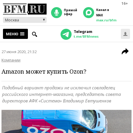
16+
Канал в
прямой
эфир
MAX
Москва
max.ru/bfm
Telegram
МЕНЮ
t.me/BFMnews
27 июня 2020, 21:32
Компании
Amazon может купить Ozon?
Подобный вариант продажи не исключил совладелец
российского интернет-магазина, председатель совета
директоров АФК «Система» Владимир Евтушенков