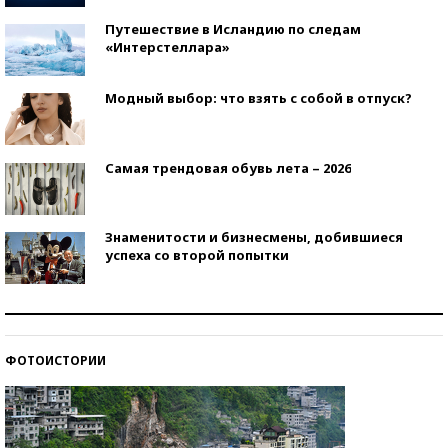
Путешествие в Исландию по следам
«Интерстеллара»
Модный выбор: что взять с собой в отпуск?
Самая трендовая обувь лета – 2026
Знаменитости и бизнесмены, добившиеся
успеха со второй попытки
Как защититься от солнца на курорте?
ФОТОИСТОРИИ
Кто изобрел средства связи?