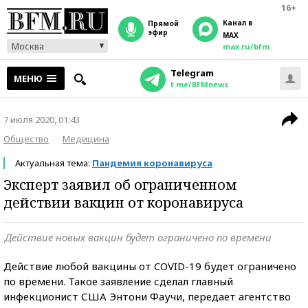
16+
Канал в
прямой
эфир
MAX
Москва
max.ru/bfm
Telegram
МЕНЮ
t.me/BFMnews
7 июля 2020, 01:43
Общество
Медицина
Актуальная тема:
Пандемия коронавируса
Эксперт заявил об ограниченном
действии вакцин от коронавируса
Действие новых вакцин будет ограничено по времени
Действие любой вакцины от COVID-19 будет ограничено
по времени. Такое заявление сделал главный
инфекционист США Энтони Фаучи, передает агентство