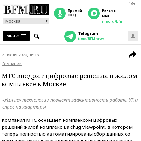
16+
Канал в
прямой
эфир
MAX
Москва
max.ru/bfm
Telegram
МЕНЮ
t.me/BFMnews
21 июля 2020, 16:18
Компании
МТС внедрит цифровые решения в жилом
комплексе в Москве
«Умные» технологии повысят эффективность работы УК и
спрос на квартиры
Компания МТС оснащает комплексом цифровых
решений жилой комплекс Balchug Viewpoint, в котором
теперь полностью автоматизированы сбор данных со
счетчиков воды и электричества и выставление счетов.