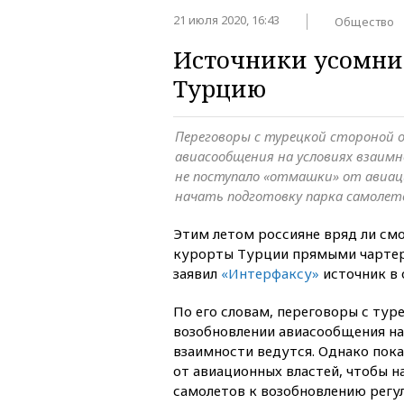
21 июля 2020, 16:43
Общество
Источники усомнил
Турцию
Переговоры с турецкой стороной о
авиасообщения на условиях взаимн
не поступало «отмашки» от авиац
начать подготовку парка самолет
Этим летом россияне вряд ли см
курорты Турции прямыми чартер
заявил
«Интерфаксу»
источник в 
По его словам, переговоры с тур
возобновлении авиасообщения на
взаимности ведутся. Однако пок
от авиационных властей, чтобы н
самолетов к возобновлению регу