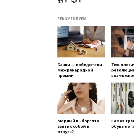
0
0
РЕКОМЕНДУЕМ:
Банки — победители
Технологи
международной
революция
премии
возможно
Модный выбор: что
Самая тре
взять с собой в
обувь лета
отпуск?