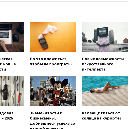
вчера, 23:35
Российского
историка Артема Кирпиченка
арестовали в Израиле
вчера, 23:23
«Спартак»
разгромил «Оренбург» в
Кубке России
вчера, 23:00
Пост Дмитриева в
X о миграционном кризисе в
Сеуте набрал миллион
просмотров
ческая
Во что вложиться,
Новые возможности
: новые
чтобы не проиграть?
искусственного
вчера, 22:49
Минпромторг:
сти
интеллекта
банкротство «Кванта» не
означает прекращения
производства телевизоров в
РФ
вчера, 22:35
Семь грузовых
вагонов сошли с рельсов в
Оренбургской области
ндовая
Знаменитости и
Как защититься от
вчера, 22:22
Минфин: в июле
 – 2026
бизнесмены,
солнца на курорте?
выросли нефтегазовые
добившиеся успеха со
доходы российского бюджета
второй попытки