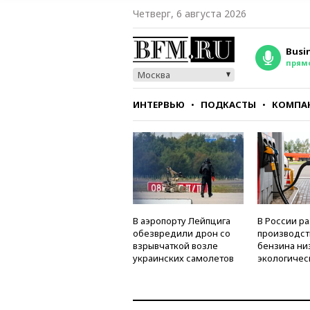
Четверг, 6 августа 2026
Busi
прям
Москва
ИНТЕРВЬЮ
ПОДКАСТЫ
КОМПА
СТИЛЬ
ТЕСТЫ
В аэропорту Лейпцига
В России р
обезвредили дрон со
производст
взрывчаткой возле
бензина ни
украинских самолетов
экологичес