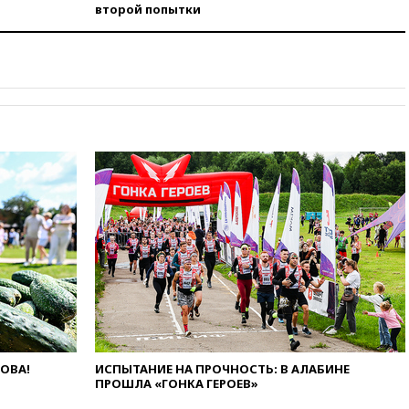
понимает сущность киевского
второй попытки
режима
05:10
Дом детства Нила
Армстронга впервые за 38 лет
выставили на продажу
04:00
Мирошник: России стоит
быть готовой к продолжению
украинского конфликта
03:16
Трамп заявил, что
предпочел бы соглашение с
Ираном
02:06
Лантратова: судьба
сотни жителей Курской
области все еще неизвестна
01:10
МИД РФ: ЕС пытается
сохранить мобилизационный
ресурс для Украины
00:05
Девочка с «маской
Бэтмена» показала лицо
ЛОВА!
ИСПЫТАНИЕ НА ПРОЧНОСТЬ: В АЛАБИНЕ
ПРОШЛА «ГОНКА ГЕРОЕВ»
после последней операции