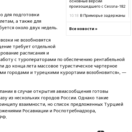
основные версии
произошедшего с Cessna-182
то для подготовки
10:18
В Приморье задержаны
летам, а также для
подростки, планировавшие
теракт на объекте Росгвардии
буется около двух недель.
Все новости »
09:59
The Spectator:
возки не возобновятся
отсутствие ракет для Patriot у
Украины приведет к
щение требует отдельной
поражению Киева
рование расписания и
работу с туроператорами по обеспечению рентабельной
09:54
МВД Германии:
ли до конца лета массовое туристическое чартерное
инцидент с дроном в
аэропорту Лейпцига —
ми городами и турецкими курортами возобновится», —
«сценарий гибридной атаки»
09:32
В Тверской области
обломки дрона повредили
мпании в случае открытия авиасообщения готовы
фасад логокомплекса
азу из нескольких городов России. Однако такие
Wildberries
ринципу взаимности, но список предложенных Турцией
ложениями Росавиации и Роспотребнадзора,
09:18
В Ярославской области
отражена самая
РФ.
массированная атака БПЛА
09:16
Трамп сообщил об