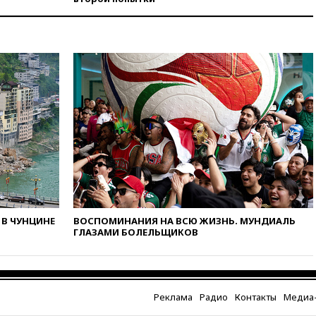
вчера, 22:15
Аксаков: ЦБ
согласовал первый стандарт
исламского банкинга
вчера, 21:43
Организаторы
«Интервидения»
подтвердили, что конкурс
пройдет в Саудовской Аравии
вчера, 21:35
Машков: в РФ
подготовили концепцию
развития театрального
искусства до 2035 года
вчера, 21:21
Правительство
РФ разрешило продажу
бензина старых
экологических классов
В ЧУНЦИНЕ
ВОСПОМИНАНИЯ НА ВСЮ ЖИЗНЬ. МУНДИАЛЬ
ГЛАЗАМИ БОЛЕЛЬЩИКОВ
вчера, 21:15
Путин обсудил с
Машковым 150-летие Союза
театральных деятелей
вчера, 20:47
Newsweek:
«взрывная» диарея охватила
Реклама
Радио
Контакты
Медиа-
47 из 50 штатов США