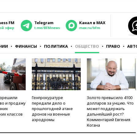
ness FM
Telegram
Канал в MAX
ой эфир
t.me/BFMnews
max.ru/bfm
НИИ
ФИНАНСЫ
ПОЛИТИКА
ОБЩЕСТВО
ПРАВО
АВТ
азрешили
Генпрокуратуре
Золото превысило 4100
во и продажу
передали дело о
долларов за унцию. Что
зких
прошлогодней атаке
может поддержать
ких классов
дронов на военные
дальнейший рост?
аэродромы
Комментарий Евгения
Когана