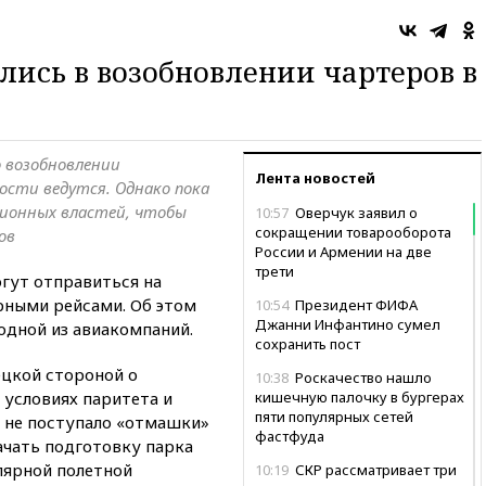
ись в возобновлении чартеров в
 возобновлении
Лента новостей
ости ведутся. Однако пока
ионных властей, чтобы
10:57
Оверчук заявил о
сокращении товарооборота
ов
России и Армении на две
трети
огут отправиться на
ными рейсами. Об этом
10:54
Президент ФИФА
Джанни Инфантино сумел
одной из авиакомпаний.
сохранить пост
ецкой стороной о
10:38
Роскачество нашло
 условиях паритета и
кишечную палочку в бургерах
пяти популярных сетей
а не поступало «отмашки»
фастфуда
ачать подготовку парка
лярной полетной
10:19
СКР рассматривает три