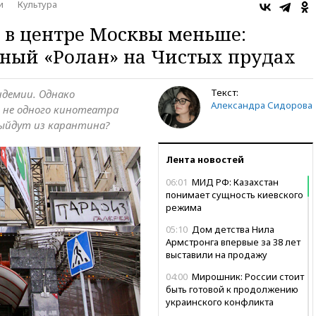
и
Культура
 в центре Москвы меньше:
ный «Ролан» на Чистых прудах
Текст:
ндемии. Однако
Александра Сидорова
 не одного кинотеатра
выйдут из карантина?
Лента новостей
06:01
МИД РФ: Казахстан
понимает сущность киевского
режима
05:10
Дом детства Нила
Армстронга впервые за 38 лет
выставили на продажу
04:00
Мирошник: России стоит
быть готовой к продолжению
украинского конфликта