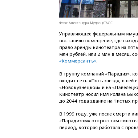
Фото: Александра Мудрац/ТАСС
Управляющее федеральным иму
выставило помещение, где находил
право аренды кинотеатра на пять
млн рублей, или 2 млн в месяц, с
«Коммерсантъ»
.
В группу компаний «Парадиз», ко
входит сеть «Пять звезд», в ней 
«Новокузнецкой» и на «Павелецко
Кинотеатр носил имя Ролана Быков
до 2044 года здание на Чистых пр
В 1999 году, уже после смерти к
«Парадизом» открыл там кинотеа
период, которая работала с прок