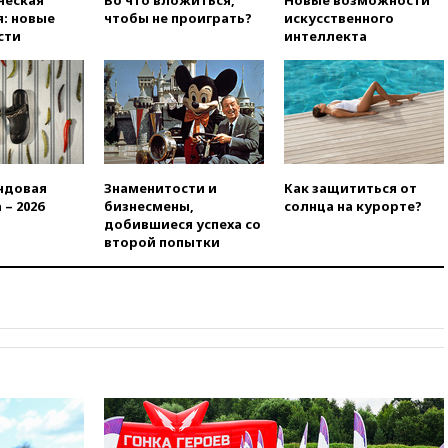
ческая
Во что вложиться,
Новые возможности
временную защиту для
: новые
чтобы не проиграть?
искусственного
военнообязанных украинцев
сти
интеллекта
вчера, 17:45
Шуваев сообщил
об учащении атак ВСУ на
Белгородскую область
вчера, 17:35
Шуваев за два с
половиной месяца посетил
все округа Белгородской
области
ндовая
Знаменитости и
Как защититься от
 – 2026
бизнесмены,
солнца на курорте?
вчера, 17:25
Путин встретился
добившиеся успеха со
с врио губернатора
второй попытки
Белгородской области
Шуваевым
вчера, 17:20
«Ведомости»:
начальник тыла Санчик не
справился с возросшими
объемами работ
вчера, 17:15
В аэропорту Сочи
введен план «Ковер»
вчера, 16:55
При атаке дрона