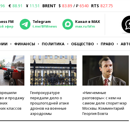
.96
€
88.91
¥
11.51
BRENT
$
83.89
/ ₽
6540
RTS
827.75
ness FM
Telegram
Канал в MAX
ой эфир
t.me/BFMnews
max.ru/bfm
НИИ
ФИНАНСЫ
ПОЛИТИКА
ОБЩЕСТВО
ПРАВО
АВТ
азрешили
Генпрокуратуре
«Никчемные
во и продажу
передали дело о
разговоры»: с кем на
зких
прошлогодней атаке
самом деле спорит мэр
ких классов
дронов на военные
Москвы. Комментарий
аэродромы
Георгия Бовта