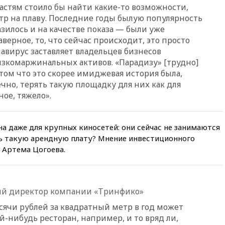
астям стоило бы найти какие-то возможности,
после взрыва ничего не
р на плаву. Последние годы былую популярность
угрожает
азилось и на качестве показа — были уже
вчера, 20:08
По всей Грузии
верное, то, что сейчас происходит, это просто
снова отключилось
авирус заставляет владельцев бизнесов
электричество
низкомаржинальных активов. «Парадизу» [трудно]
вчера, 20:00
Зеленский связал
итом что это скорее имиджевая история была,
дефицит ракет с попыткой
чно, терять такую площадку для них как для
Запада принудить Киев к
уступкам
ое, тяжело».
вчера, 19:45
Памфилова: ЦИК
примет беспрецедентные
а даже для крупных киносетей: они сейчас не занимаются
меры безопасности во время
выборов
ь такую арендную плату? Мнение инвестиционного
 Артема Цогоева.
вчера, 19:35
Памфилова
сообщила об омоложении
партийных списков на выборах
в Госдуму
й директор компании «Тринфико»
вчера, 19:25
Путин
прокомментировал первый
сячи рублей за квадратный метр в год может
номер «Единой России» в
-нибудь ресторан, например, и то вряд ли,
бюллетене