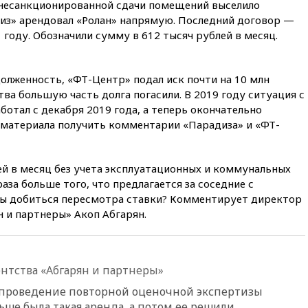
Сеуте набрал миллион
 несанкционированной сдачи помещений выселило
просмотров
диз» арендовал «Ролан» напрямую. Последний договор —
 году. Обозначили сумму в 612 тысяч рублей в месяц.
вчера, 22:49
Минпромторг:
банкротство «Кванта» не
означает прекращения
производства телевизоров в
долженность, «ФТ-Центр» подал иск почти на 10 млн
РФ
тва большую часть долга погасили. В 2019 году ситуация с
вчера, 22:35
Семь грузовых
ботал с декабря 2019 года, а теперь окончательно
вагонов сошли с рельсов в
 материала получить комментарии «Парадиза» и «ФТ-
Оренбургской области
вчера, 22:22
Минфин: в июле
выросли нефтегазовые
ей в месяц без учета эксплуатационных и коммунальных
доходы российского бюджета
аза больше того, что предлагается за соседние с
вчера, 22:15
Аксаков: ЦБ
сы добиться пересмотра ставки? Комментирует директор
согласовал первый стандарт
 и партнеры» Акоп Абгарян.
исламского банкинга
вчера, 21:43
Организаторы
«Интервидения»
подтвердили, что конкурс
нтства «Абгарян и партнеры»
пройдет в Саудовской Аравии
а проведение повторной оценочной экспертизы
вчера, 21:35
Машков: в РФ
ше была такая аренда, а потом ее решили