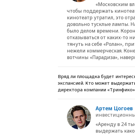
«Московским вл
чтобы поддержать кинотеат
кинотеатр утратил, это отр
довольно тусклые лампы. На
было делом времени. Корон
отказываться от каких-то 
тянуть на себе «Ролан», пр
нежели коммерческая. Коне
вотчины «Парадиза», наверн
Вряд ли площадка будет интересн
экспансией. Кто может выдержат
директора компании «Тринфико»
Артем Цогоев
инвестиционны
«Аренду в 24 ты
выдержать какой