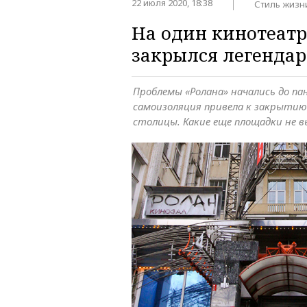
22 июля 2020, 18:38
Стиль жизн
На один кинотеатр
закрылся легендар
Проблемы «Ролана» начались до па
самоизоляция привела к закрытию
столицы. Какие еще площадки не 