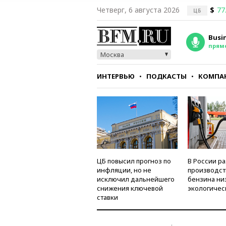
Четверг, 6 августа 2026
$
77
ЦБ
Busi
прям
Москва
ИНТЕРВЬЮ
ПОДКАСТЫ
КОМПА
СТИЛЬ
ТЕСТЫ
ЦБ повысил прогноз по
В России р
инфляции, но не
производст
исключил дальнейшего
бензина ни
снижения ключевой
экологичес
ставки