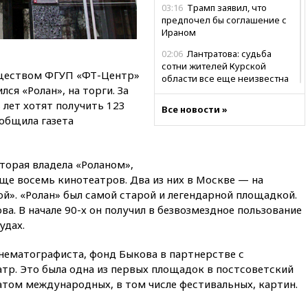
03:16
Трамп заявил, что
предпочел бы соглашение с
Ираном
02:06
Лантратова: судьба
сотни жителей Курской
ществом ФГУП «ФТ-Центр»
области все еще неизвестна
ся «Ролан», на торги. За
01:10
МИД РФ: ЕС пытается
 лет хотят получить 123
Все новости »
сохранить мобилизационный
ообщила газета
ресурс для Украины
00:05
Девочка с «маской
Бэтмена» показала лицо
торая владела «Роланом»,
после последней операции
еще восемь кинотеатров. Два из них в Москве — на
вчера, 23:35
Российского
й». «Ролан» был самой старой и легендарной площадкой.
историка Артема Кирпиченка
а. В начале 90-х он получил в безвозмездное пользование
арестовали в Израиле
удах.
вчера, 23:23
«Спартак»
разгромил «Оренбург» в
инематографиста, фонд Быкова в партнерстве с
Кубке России
тр. Это была одна из первых площадок в постсоветский
атом международных, в том числе фестивальных, картин.
вчера, 23:00
Пост Дмитриева в
X о миграционном кризисе в