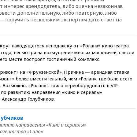
подготовили концепцию
т интерес арендодатель, либо оценка незаконная.
развития театрального
овести дополнительную, либо повторную, либо
искусства до 2035 года
— поручить нескольким экспертам дать ответ на
вчера, 21:21
Правительство
РФ разрешило продажу
бензина старых
экологических классов
круг находящегося неподалеку от «Ролана» кинотеатра
вчера, 21:15
Путин обсудил с
 года, несмотря на возмущение многих москвичей, снесли
Машковым 150-летие Союза
 его месте построят гостиничный комплекс.
театральных деятелей
вчера, 20:47
Newsweek:
оризонт» на «Фрунзенской». Причина — арендная ставка
«взрывная» диарея охватила
изонт» более вместительный, чем «Ролан», где было всего
47 из 50 штатов США
. Возможно, «Ролан» стоило переоборудовать в VIP-
вчера, 20:35
ПВО за 12 часов
 по развитию направления «Кино и сериалы»
сбила 200 украинских
 Александр Голубчиков.
беспилотников
вчера, 20:20
Третий комплект
золотых медалей выиграли на
лубчиков
ЧЕ российские синхронистки
витию направления «Кино и сериалы»
 агентства «Сало»
вчера, 20:15
ТАСС: жизни
главы «Уралдронзавода»