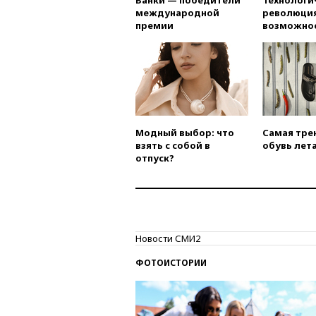
Банки — победители
Технологи
международной
революция
премии
возможно
Модный выбор: что
Самая тре
взять с собой в
обувь лета
отпуск?
Новости СМИ2
ФОТОИСТОРИИ