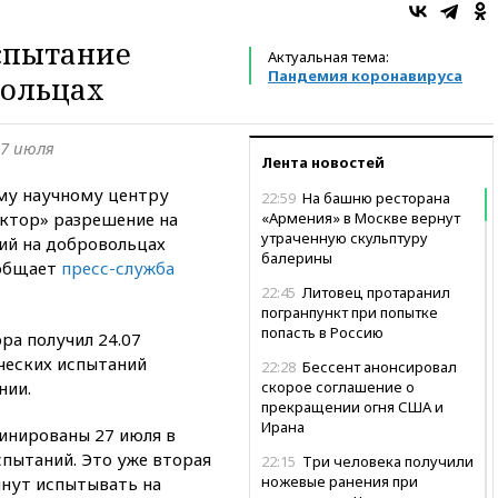
спытание
Актуальная тема:
Пандемия коронавируса
вольцах
7 июля
Лента новостей
му научному центру
22:59
На башню ресторана
ектор» разрешение на
«Армения» в Москве вернут
утраченную скульптуру
ий на добровольцах
балерины
ообщает
пресс-служба
22:45
Литовец протаранил
погранпункт при попытке
попасть в Россию
ра получил 24.07
ческих испытаний
22:28
Бессент анонсировал
нии.
скорое соглашение о
прекращении огня США и
Ирана
инированы 27 июля в
спытаний. Это уже вторая
22:15
Три человека получили
ножевые ранения при
чнут испытывать на