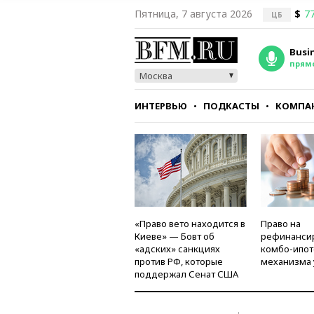
Пятница, 7 августа 2026
$
77
ЦБ
Busi
прям
Москва
ИНТЕРВЬЮ
ПОДКАСТЫ
КОМПА
СТИЛЬ
ТЕСТЫ
«Право вето находится в
Право на
Киеве» — Бовт об
рефинанси
«адских» санкциях
комбо-ипот
против РФ, которые
механизма 
поддержал Сенат США