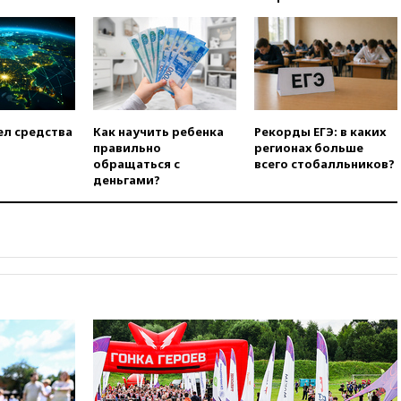
20:53
Швыдкой:
«Интервидение» точно
пройдет в 2026 году
20:45
ПВО за день сбила еще
75 украинских беспилотников
над Россией
20:35
Велосипедист погиб при
ел средства
Как научить ребенка
Рекорды ЕГЭ: в каких
атаке FPV-дрона в
правильно
регионах больше
Белгородской области
обращаться с
всего стобалльников?
деньгами?
20:30
Лидию Невзорову
заочно арестовали по делу о
финансировании
экстремизма
20:20
Суд США постановил
остановить строительство
бального зала в Белом доме
20:15
Сенат США одобрил
ужесточение санкций против
России и Ирана
20:00
СК возбудил дело
против журналистки Катерины