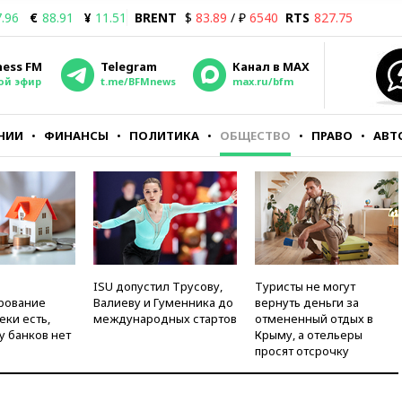
.96
€
88.91
¥
11.51
BRENT
$
83.89
/ ₽
6540
RTS
827.75
ness FM
Telegram
Канал в MAX
ой эфир
t.me/BFMnews
max.ru/bfm
НИИ
ФИНАНСЫ
ПОЛИТИКА
ОБЩЕСТВО
ПРАВО
АВТ
ISU допустил Трусову,
Туристы не могут
рование
Валиеву и Гуменника до
вернуть деньги за
еки есть,
международных стартов
отмененный отдых в
у банков нет
Крыму, а отельеры
просят отсрочку