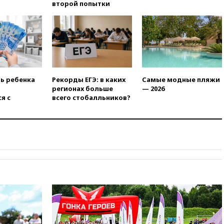
15:15
В половине штатов США
второй попытки
зафиксирована вспышка
сальмонеллеза
14:57
Жара в Европе может
нанести ущерб экономике в
размере €800 млрд
14:49
Пентагон озаботился
критикой Трампа по поводу
ть ребенка
Рекорды ЕГЭ: в каких
Самые модные пляжи
дефицита боеприпасов
регионах больше
— 2026
я с
всего стобалльников?
14:40
В Германии задержан
украинец за шпионаж на
оборонном предприятии
14:21
АТОР сообщила о
снижении цен на авиабилеты
в России
14:19
Масштабный сбой
произошел в рунете
14:14
«Ведомости»: Озон банк
не пострадает от британских
санкций