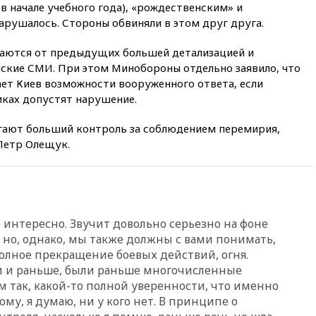
20:45
Матвиенко: россиянам
в начале учебного года), «рождественским» и
могут рекомендовать не
нарушалось. Стороны обвиняли в этом друг друга.
посещать Армению
аются от предыдущих большей детализацией и
20:35
ПВО за день сбила еще
281 украинский беспилотник
ские СМИ. При этом Минобороны отдельно заявило, что
над Россией
ет Киев возможности вооруженного ответа, если
ках допустят нарушение.
20:27
Ямпольская призвала
оптимизировать олимпиады
для поступления в вузы
гают больший контроль за соблюдением перемирия,
Петр Олещук.
20:15
Минтранс предложил
оплачивать защиту дорог от
БПЛА из средств на ремонт
20:00
Зеленский 8 августа
посетит Сербию с
официальным визитом
т интересно. Звучит довольно серьезно на фоне
но, однако, мы также должны с вами понимать,
19:58
В Госдуму будет внесен
полное прекращение боевых действий, огня.
законопроект об отмене ЕГЭ
 и раньше, были раньше многочисленные
19:50
Аэропорты Сочи и
м так, какой-то полной уверенности, что именно
Ярославля приостановили
гому, я думаю, ни у кого нет. В принципе о
работу