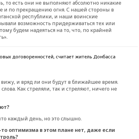
ь, то есть они не выполняют абсолютно никакие
ле и по прекращению огня. С нашей стороны в
18:15
Четыре человека
пострадали при атаках ВСУ на
ганской республики, и наши воинские
Белгородскую область
азывали возможность придерживаться тех или
ому будем надеяться на то, что, по крайней
18:00
Совет мира выбрал
подрядчика для
ь».
строительства военной базы в
Газе
новых договоренностей, считает житель Донбасса
17:50
Миронов призвал снять
«Яблоко» с выборов в Госдуму
17:45
Правительство получит
«золотую акцию» в
вижу, и вряд ли они будут в ближайшее время.
управлении аэропортом
слова. Как стреляли, так и стреляют, ничего не
Шереметьево
17:35
Шесть человек
пострадали при ударе ВСУ по
яют?
автобусу в Запорожской
области
 что каждый день, но это слышно.
17:25
В аэропортах Сочи и
-то оптимизма в этом плане нет, даже если
Геленджика сняты
ограничения
нтроль?