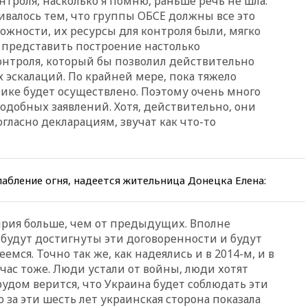
троля, насколько я помню, раньше речь не шла.
19:35
WP: Трамп призвал
ивалось тем, что группы ОБСЕ должны все это
доноров-республиканцев
ожности, их ресурсы для контроля были, мягко
поддержать Вэнса на выборах
2028 года
о представить построение настолько
нтроля, который бы позволил действительно
19:20
Число ломбардов в РФ
эскалаций. По крайней мере, пока тяжело
превысило максимум 2022
года
актике будет осуществлено. Поэтому очень много
добных заявлений. Хотя, действительно, они
19:15
Жуковский и аэропорт
согласно декларациям, звучат как что-то
Геленджика возобновили
работу
19:00
Путин уточнил порядок
присвоения воинских званий
лабление огня, надеется жительница Донецка Елена:
добровольцам
18:50
Euractiv: восток
Финляндии приходит в упадок
ирия больше, чем от предыдущих. Вполне
без российских туристов
 будут достигнуты эти договоренности и будут
18:35
В Жуковском и
емся. Точно так же, как надеялись и в 2014-м, и в
аэропорту Геленджика
ейчас тоже. Люди устали от войны, люди хотят
введены ограничения
трудом верится, что Украина будет соблюдать эти
18:21
Зюганов присоединился
 за эти шесть лет украинская сторона показала
к критике «Яблока»