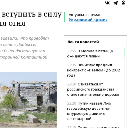
 вступить в силу
Актуальная тема:
Украинский кризис
я огня
е заявили, что проводят
Лента новостей
 огня в Донбассе.
и были достигнуты в
22:55
В Москве в пятницу
ожидаются ливни
хсторонней контактной
22:35
Винисиус продлил
контракт с «Реалом» до 2032
года
22:28
Отказаться от
российского гражданства
станет значительно дороже
22:20
Путин назвал 76-ю
гвардейскую десантно-
штурмовую дивизию
легендарной
22:15
Путин заслушал доклад