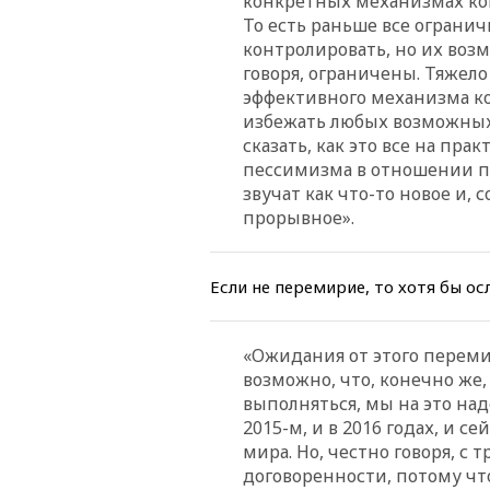
конкретных механизмах кон
То есть раньше все огранич
контролировать, но их возм
говоря, ограничены. Тяжел
эффективного механизма ко
избежать любых возможных 
сказать, как это все на пр
пессимизма в отношении по
звучат как что-то новое и, 
прорывное».
Если не перемирие, то хотя бы ос
«Ожидания от этого перем
возможно, что, конечно же,
выполняться, мы на это наде
2015-м, и в 2016 годах, и с
мира. Но, честно говоря, с 
договоренности, потому что