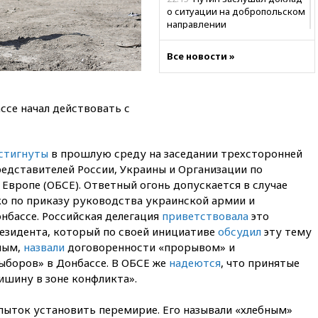
о ситуации на добропольском
направлении
21:58
Генпрокуратура
Все новости »
признала нежелательным в
РФ американский Human
Rights Foundation
21:35
«Аэрофлот» отменяет
ссе начал действовать с
часть рейсов в Сочи и
Геленджик
стигнуты
в прошлую среду на заседании трехсторонней
21:25
Руслан Терновой
выиграл золото чемпионата
едставителей России, Украины и Организации по
Европы в прыжках с 10-
 Европе (ОБСЕ). Ответный огонь допускается в случае
метровой вышки
ко по приказу руководства украинской армии и
21:10
РФ не получала
бассе. Российская делегация
приветствовала
это
обращений о прекращении
резидента, который по своей инициативе
обсудил
эту тему
концессии строительства ж/д
ным,
назвали
договоренности «прорывом» и
в Армении
ыборов» в Донбассе. В ОБСЕ же
надеются
, что принятые
21:00
В России вновь
шину в зоне конфликта».
обсуждают эксперимент по
онлайн-продаже алкоголя
пыток установить перемирие. Его называли «хлебным»