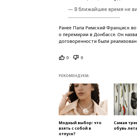
— В ближайшее время не в
Ранее Папа Римский Франциск в
о перемирии в Донбассе. Он назв
договоренности были реализован
0
0
РЕКОМЕНДУЕМ:
Модный выбор: что
Самая тре
взять с собой в
обувь лета
отпуск?