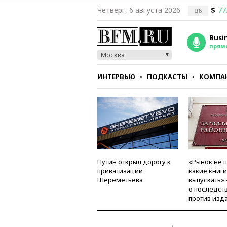
Четверг, 6 августа 2026
$
77
ЦБ
Busi
прям
Москва
ИНТЕРВЬЮ
ПОДКАСТЫ
КОМПА
СТИЛЬ
ТЕСТЫ
Путин открыл дорогу к
«Рынок не 
приватизации
какие книг
Шереметьева
выпускать»
о последст
против изд