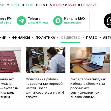
.96
€
88.91
¥
11.51
BRENT
$
83.89
/ ₽
6540
RTS
827.75
ness FM
Telegram
Канал в MAX
ой эфир
t.me/BFMnews
max.ru/bfm
НИИ
ФИНАНСЫ
ПОЛИТИКА
ОБЩЕСТВО
ПРАВО
АВТ
понимает,
Ослабление рубля и
Эксперт объяснил, как
и можно
подорожание мировой
избежать сбоев из-за
 — эксперты
нефти. Обзор
российских
виях дела
финансового рынка от 6
сертификатов при
ателей
августа
онлайн-оплате