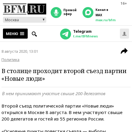
16+
Канал в
прямой
эфир
MAX
Москва
max.ru/bfm
Telegram
МЕНЮ
t.me/BFMnews
8 августа 2020, 13:01
Политика
В столице проходит второй съезд партии
«Новые люди»
В нем принимают участие свыше 200 делегатов
Второй съезд политической партии «Новые люди»
открылся в Москве 8 августа. В нем участвуют свыше
200 делегатов и гостей из 55 регионов России.
«Основные пункты повестки съезда — выборы