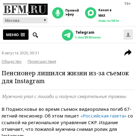
16+
Канал в
прямой
эфир
MAX
Москва
max.ru/bfm
Telegram
МЕНЮ
t.me/BFMnews
8 августа 2020, 00:31
Общество
Происшествия
Пенсионер лишился жизни из-за съемок
для Instagram
Мужчина упал с лошади и получил смертельные травмы
В Подмосковье во время съемок видеоролика погиб 67-
летний пенсионер. Об этом пишет
«Российская газета»
со
ссылкой на региональное управление СКР. Издание
отмечает, что пожилой мужчина снимал ролик для
Instagram.