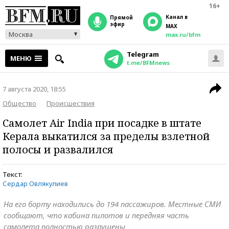
16+
Канал в
прямой
эфир
MAX
Москва
max.ru/bfm
Telegram
МЕНЮ
t.me/BFMnews
7 августа 2020, 18:55
Общество
Происшествия
Самолет Air India при посадке в штате
Керала выкатился за пределы взлетной
полосы и развалился
Текст:
Сердар Овлякулиев
На его борту находились до 194 пассажиров. Местные СМИ
сообщают, что кабина пилотов и передняя часть
самолета полностью разрушены