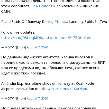
выкатился за пределы взлетно-посадочной полосы. Об
этом сообщает
РИА Новости
, ссылаясь на индийские
СМИ.
Plane Skids Off Runway During
#Kerala
Landing, Splits In Two
Follow live updates:
https://t.co/J98tojqMQ8
pic.twitter.com/Er7ZOKn1es
— NDTV (@ndtv)
August 7, 2020
По данным индийских агентств, кабина пилотов и
передняя часть самолета полностью разрушены, на ВПП
и за ее пределами видны обломки. Речь, скорее всего,
идет о жесткой посадке.
Air India Express plane skids off runway at Kozhikode
airport, evacuation on
pic.twitter.com/yXCX0QFJnC
— NDTV (@ndtv)
August 7, 2020
По предварительным данным, самолет следовал из