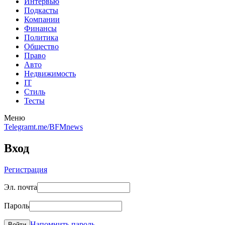
Интервью
Подкасты
Компании
Финансы
Политика
Общество
Право
Авто
Недвижимость
IT
Стиль
Тесты
Меню
Telegram
t.me/BFMnews
Вход
Регистрация
Эл. почта
Пароль
Напомнить пароль
Войти