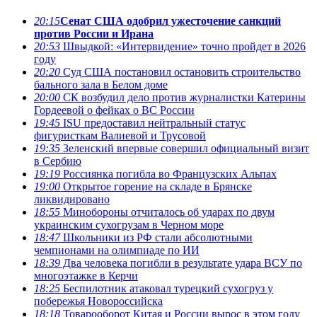
20:15
Сенат США одобрил ужесточение санкций
против России и Ирана
20:53
Швыдкой: «Интервидение» точно пройдет в 2026
году
20:20
Суд США постановил остановить строительство
бального зала в Белом доме
20:00
СК возбудил дело против журналистки Катерины
Гордеевой о фейках о ВС России
19:45
ISU предоставил нейтральный статус
фигуристкам Валиевой и Трусовой
19:35
Зеленский впервые совершил официальный визит
в Сербию
19:19
Россиянка погибла во Французских Альпах
19:00
Открытое горение на складе в Брянске
ликвидировано
18:55
Минобороны отчиталось об ударах по двум
украинским сухогрузам в Черном море
18:47
Школьники из РФ стали абсолютными
чемпионами на олимпиаде по ИИ
18:39
Два человека погибли в результате удара ВСУ по
многоэтажке в Керчи
18:25
Беспилотник атаковал турецкий сухогруз у
побережья Новороссийска
18:18
Товарооборот Китая и России вырос в этом году