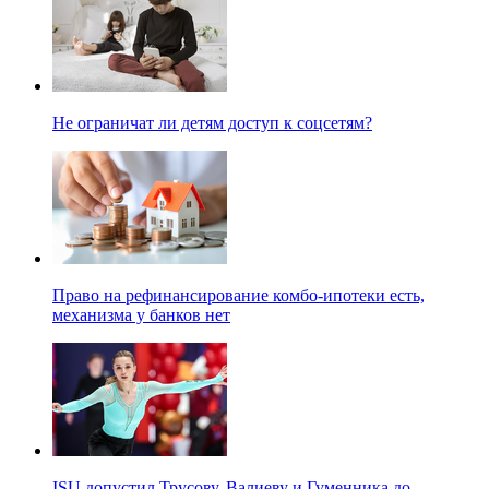
Не ограничат ли детям доступ к соцсетям?
Право на рефинансирование комбо-ипотеки есть,
механизма у банков нет
ISU допустил Трусову, Валиеву и Гуменника до