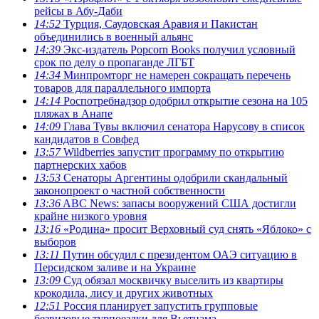
рейсы в Абу-Даби
14:52
Турция, Саудовская Аравия и Пакистан
объединились в военный альянс
14:39
Экс-издатель Popcorn Books получил условный
срок по делу о пропаганде ЛГБТ
14:34
Минпромторг не намерен сокращать перечень
товаров для параллельного импорта
14:14
Роспотребнадзор одобрил открытие сезона на 105
пляжах в Анапе
14:09
Глава Тувы включил сенатора Нарусову в список
кандидатов в Совфед
13:57
Wildberries запустит программу по открытию
партнерских хабов
13:53
Сенаторы Аргентины одобрили скандальный
законопроект о частной собственности
13:36
ABC News: запасы вооружений США достигли
крайне низкого уровня
13:16
«Родина» просит Верховный суд снять «Яблоко» с
выборов
13:11
Путин обсудил с президентом ОАЭ ситуацию в
Персидском заливе и на Украине
13:09
Суд обязал москвичку выселить из квартиры
крокодила, лису и других животных
12:51
Россия планирует запустить групповые
безвизовые турпоездки для Вьетнама