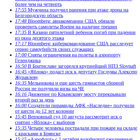
более чем на четверть
17:55
Мужчина получил ранения при атаке дрона на
Белгородскую область
17:48
Bloomberg: авиакомпании США обязали
проверить самолеты Boeing на наличие трещин
17:35
В Казани пятилетний ребенок погиб при падении
из окна десятого этажа
17:17
Bloomberg: киберкомандование США расследует
серию самоубийств своих служащих
17:00
Сняты ограничения на полеты в аэропорту
Геленджика
16:50
В Братиславе загорелся крупнейший НПЗ Slovnaft
16:45
«Яблоко» подаст иск к депутату Госдумы Алексею
Журавлеву
16:35
Мельникова и еще шесть гимнастов сборной
России не получили визы на ЧЕ
16:16
Движение по Крымскому мосту перекрывали
второй раз за день
16:00
Создатели пирамиды АФК «Наследие» получили
от шести до 12 лет колонии
15:45
Верховный суд 10 августа рассмотрит иск о
снятии «Яблока» с выборов
15:35
Четыре человека пострадали при пожаре на складе
с красками в Брянске
15:15
«Аэрофлот» с 1 октября возобновит ежедневные