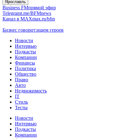
Ярославль
Business FM
прямой эфир
Telegram
t.me/BFMnews
Канал в MAX
max.ru/bfm
Бизнес говорит:
ищем героев
Новости
Интервью
Подкасты
Компании
Финансы
Политика
Общество
Право
Авто
Недвижимость
IT
Стиль
Тесты
Новости
Интервью
Подкасты
Компании