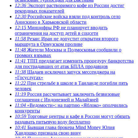
12:36
Экспорт растворимого кофе из России достиг
рекордных показателей
12:30
Российские войска взяли под контроль село
Анискино в Харьковской области
12:15
Минцифры РФ не планирует вводить
ограничения на доступ детей в соцсети
11:58
Резаи: Иран не допустит открытия второго
маршрута в Ормузском проливе
11:48
Жители Москвы и Подмосковья сообщили о
громких взрывах
11:41
ТПП предлагает изменить процедуру банкротства
для пострадавших от атак БПЛА продавцов
11:38
Шадаев исключил запуск мессенджера на
«Госуслугах»
11:22
При стрельбе в школе в Таиланде погибли пять
человек
11:19
Россия рассчитывает заключить безвизовые
соглашения с Индонезией и Малайзией
11:04
«Ведомости»: на партию «Яблоко» ополчились
конкуренты
10:59
Торговые центры и кафе в России могут обязать
раздавать питьевую воду бесплатно
10:41
Бывшая глава брокера Mind Money Юлия
Хандошко признала свою вину