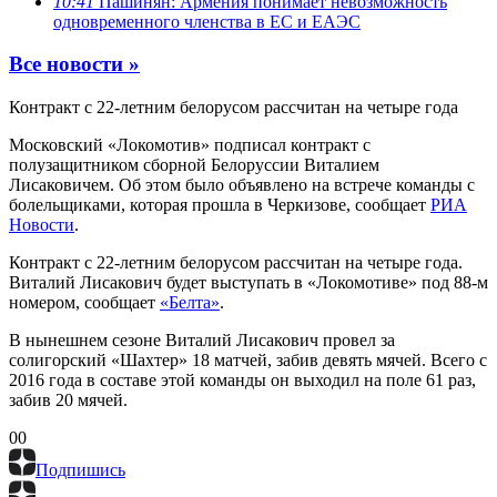
10:41
Пашинян: Армения понимает невозможность
одновременного членства в ЕС и ЕАЭС
Все новости »
Контракт с 22-летним белорусом рассчитан на четыре года
Московский «Локомотив» подписал контракт с
полузащитником сборной Белоруссии Виталием
Лисаковичем. Об этом было объявлено на встрече команды с
болельщиками, которая прошла в Черкизове, сообщает
РИА
Новости
.
Контракт с 22-летним белорусом рассчитан на четыре года.
Виталий Лисакович будет выступать в «Локомотиве» под 88-м
номером, сообщает
«Белта»
.
В нынешнем сезоне Виталий Лисакович провел за
солигорский «Шахтер» 18 матчей, забив девять мячей. Всего с
2016 года в составе этой команды он выходил на поле 61 раз,
забив 20 мячей.
0
0
Подпишись