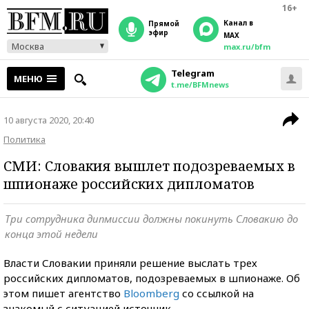
16+
Канал в
прямой
эфир
MAX
Москва
max.ru/bfm
Telegram
МЕНЮ
t.me/BFMnews
10 августа 2020, 20:40
Политика
СМИ: Словакия вышлет подозреваемых в
шпионаже российских дипломатов
Три сотрудника дипмиссии должны покинуть Словакию до
конца этой недели
Власти Словакии приняли решение выслать трех
российских дипломатов, подозреваемых в шпионаже. Об
этом пишет агентство
Bloomberg
со ссылкой на
знакомый с ситуацией источник.