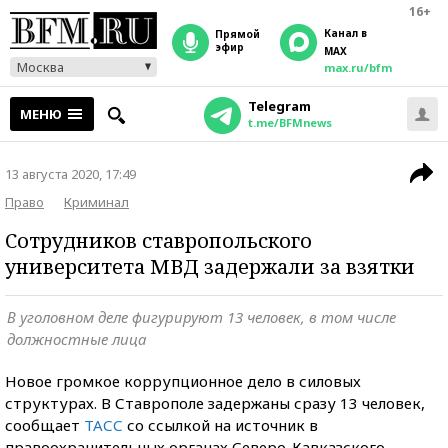
16+
Канал в
прямой
эфир
MAX
Москва
max.ru/bfm
Telegram
МЕНЮ
t.me/BFMnews
13 августа 2020, 17:49
Право
Криминал
Сотрудников ставропольского
университета МВД задержали за взятки
В уголовном деле фигурируют 13 человек, в том числе
должностные лица
Новое громкое коррупционное дело в силовых
структурах. В Ставрополе задержаны сразу 13 человек,
сообщает
ТАСС
со ссылкой на источник в
правоохранительных органах Северо-Кавказского