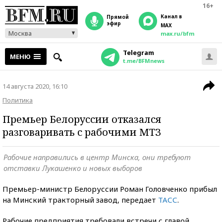
16+
Канал в
прямой
эфир
MAX
Москва
max.ru/bfm
Telegram
МЕНЮ
t.me/BFMnews
14 августа 2020, 16:10
Политика
Премьер Белоруссии отказался
разговаривать с рабочими МТЗ
Рабочие направились в центр Минска, они требуют
отставки Лукашенко и новых выборов
Премьер-министр Белоруссии Роман Головченко прибыл
на Минский тракторный завод, передает
ТАСС
.
Рабочие предприятия требовали встречи с главой