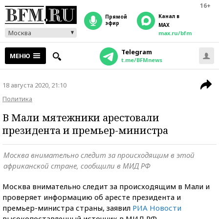
16+
Канал в
прямой
эфир
MAX
Москва
max.ru/bfm
Telegram
МЕНЮ
t.me/BFMnews
18 августа 2020, 21:10
Политика
В Мали мятежники арестовали
президента и премьер-министра
Москва внимательно следит за происходящим в этой
африканской стране, сообщили в МИД РФ
Москва внимательно следит за происходящим в Мали и
проверяет информацию об аресте президента и
премьер-министра страны, заявил
РИА Новости
высокопоставленный источник в МИД РФ.