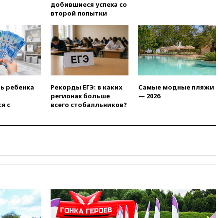
вчера, 21:58
Генпрокуратура
добившиеся успеха со
признала нежелательным в
второй попытки
РФ американский Human
Rights Foundation
вчера, 21:35
«Аэрофлот»
отменяет часть рейсов в Сочи
и Геленджик
вчера, 21:25
Руслан Терновой
выиграл золото чемпионата
ть ребенка
Рекорды ЕГЭ: в каких
Самые модные пляжи
Европы в прыжках с 10-
регионах больше
— 2026
метровой вышки
я с
всего стобалльников?
вчера, 21:10
РФ не получала
обращений о прекращении
концессии строительства ж/д
в Армении
вчера, 21:00
В России вновь
обсуждают эксперимент по
онлайн-продаже алкоголя
вчера, 20:45
Матвиенко:
россиянам могут
рекомендовать не посещать
Армению