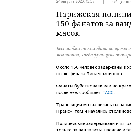
24 августа 2020, 13:57
Обществ
Парижская полици
150 фанатов за ва
масок
Беспорядки происходили во время и
чемпионов, когда французы проигр
Около 150 человек задержаны в 
после финала Лиги чемпионов.
Фанаты буйствовали как во время
после нее, сообщает
ТАСС
.
Трансляция матча велась на пар
Пренс», там и начались столкнове
Полицейские задерживали и штр
только за вандализм, насилие и 