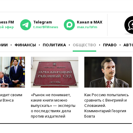
ness FM
Telegram
Канал в MAX
ой эфир
t.me/BFMnews
max.ru/bfm
НИИ
ФИНАНСЫ
ПОЛИТИКА
ОБЩЕСТВО
ПРАВО
АВТ
видит своим
«Рынок не понимает,
Как Россию попытались
м Вэнса
какие книги можно
сравнить с Венгрией и
выпускать» — эксперты
Словакией.
о последствиях дела
Комментарий Георгия
против издателей
Бовта