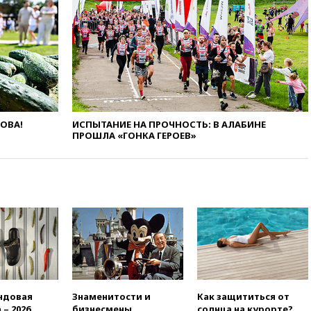
вчера, 20:35
ПВО за день
сбила еще 281 украинский
беспилотник над Россией
вчера, 20:27
Ямпольская
призвала оптимизировать
олимпиады для поступления в
вузы
ЛОВА!
ИСПЫТАНИЕ НА ПРОЧНОСТЬ: В АЛАБИНЕ
вчера, 20:15
Минтранс
ПРОШЛА «ГОНКА ГЕРОЕВ»
предложил оплачивать
защиту дорог от БПЛА из
средств на ремонт
вчера, 20:00
Зеленский 8
августа посетит Сербию с
официальным визитом
вчера, 19:58
В Госдуму будет
внесен законопроект об
отмене ЕГЭ
вчера, 19:50
Аэропорты Сочи и
Ярославля приостановили
ндовая
Знаменитости и
Как защититься от
работу
 – 2026
бизнесмены,
солнца на курорте?