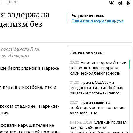
о
Спорт
я задержала
Актуальная тема:
Пандемия коронавируса
ндализм без
 после финала Лиги
Лента новостей
али «Баварии»
02:00
Ни один водоем Англии
ходе беспорядков в Париже
не соответствует нормам
химической безопасности
01:00
Трамп: США сами
 игры в Лиссабоне, так и
нуждаются в дальнобойных
ракетах и системах Patriot
00:01
Трамп заявил о
ижском стадионе «Парк-де-
необходимости пополнения
ния.
арсенала США
вчера, 23:28
Слуцкий призвал
афовали нарушителей не
признать «Яблоко»
бросание в стражей порядка
нежелательной организацией