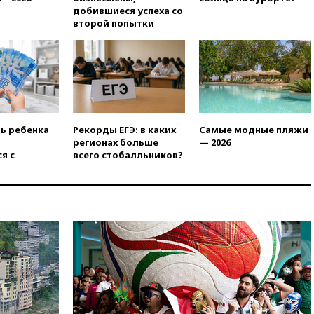
добившиеся успеха со
вчера, 19:35
WP: Трамп
второй попытки
призвал доноров-
республиканцев поддержать
Вэнса на выборах 2028 года
вчера, 19:20
Число ломбардов
в РФ превысило максимум
2022 года
вчера, 19:15
Жуковский и
ть ребенка
Рекорды ЕГЭ: в каких
Самые модные пляжи
аэропорт Геленджика
регионах больше
— 2026
возобновили работу
я с
всего стобалльников?
вчера, 19:00
Путин уточнил
порядок присвоения воинских
званий добровольцам
вчера, 18:50
Euractiv: восток
Финляндии приходит в упадок
без российских туристов
вчера, 18:35
В Жуковском и
аэропорту Геленджика
введены ограничения
вчера, 18:21
Зюганов