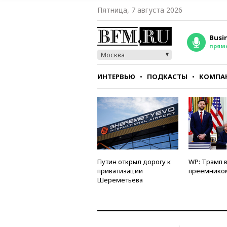
Пятница, 7 августа 2026
Busi
прям
Москва
ИНТЕРВЬЮ
ПОДКАСТЫ
КОМПА
СТИЛЬ
ТЕСТЫ
Путин открыл дорогу к
WP: Трамп 
приватизации
преемнико
Шереметьева