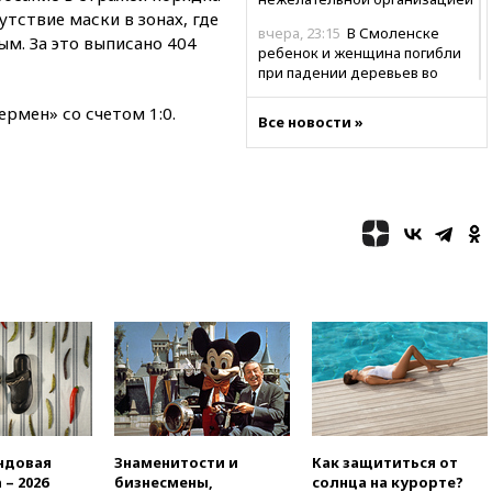
утствие маски в зонах, где
вчера, 23:15
В Смоленске
ым. За это выписано 404
ребенок и женщина погибли
при падении деревьев во
время урагана
рмен» со счетом 1:0.
Все новости »
вчера, 22:55
В Москве в
пятницу ожидаются ливни
вчера, 22:35
Винисиус
продлил контракт с «Реалом»
до 2032 года
вчера, 22:28
Отказаться от
российского гражданства
станет значительно дороже
вчера, 22:20
Путин назвал 76-ю
гвардейскую десантно-
штурмовую дивизию
легендарной
вчера, 22:15
Путин заслушал
доклад о ситуации на
добропольском направлении
ндовая
Знаменитости и
Как защититься от
 – 2026
бизнесмены,
солнца на курорте?