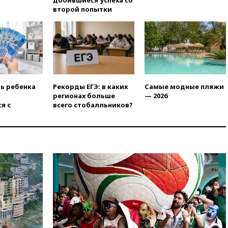
добившиеся успеха со
Геленджика сняты
второй попытки
ограничения
17:17
Власти РФ помогут
пострадавшему от атак на
склады Wildberries бизнесу
16:55
Экс-директору Popcorn
Books запросили четыре года
условно
ть ребенка
Рекорды ЕГЭ: в каких
Самые модные пляжи
регионах больше
— 2026
16:46
ЦБ: международные
я с
всего стобалльников?
резервы России снизились
16:35
На восстановление
Херсонской области направят
6,8 млрд рублей
16:16
The Guardian: ученые
США создали
гипоаллергенных собак
15:45
Спутник «Электро-Л» №
5 введен в эксплуатацию
15:35
Два человека погибли