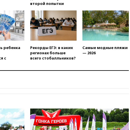
Ярославля приостановили
второй попытки
работу
19:35
WP: Трамп призвал
доноров-республиканцев
поддержать Вэнса на выборах
2028 года
19:20
Число ломбардов в РФ
превысило максимум 2022
ть ребенка
Рекорды ЕГЭ: в каких
Самые модные пляжи
года
регионах больше
— 2026
я с
всего стобалльников?
19:15
Жуковский и аэропорт
Геленджика возобновили
работу
19:00
Путин уточнил порядок
присвоения воинских званий
добровольцам
18:50
Euractiv: восток
Финляндии приходит в упадок
без российских туристов
18:35
В Жуковском и
аэропорту Геленджика
введены ограничения