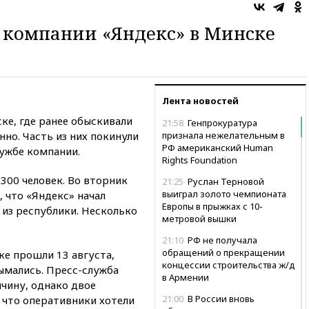
 компании «Яндекс» в Минске
Лента новостей
ке, где ранее обыскивали
21:58
Генпрокуратура
но. Часть из них покинули
признала нежелательным в
РФ американский Human
лужбе компании.
Rights Foundation
300 человек. Во вторник
21:25
Руслан Терновой
выиграл золото чемпионата
 что «Яндекс» начал
Европы в прыжках с 10-
 из республики. Несколько
метровой вышки
21:10
РФ не получала
обращений о прекращении
ке прошли 13 августа,
концессии строительства ж/д
ымались. Пресс-служба
в Армении
чину, однако двое
21:00
В России вновь
 что оперативники хотели