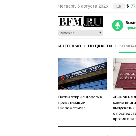
Четверг, 6 августа 2026
$
77
ЦБ
Busi
прям
Москва
ИНТЕРВЬЮ
ПОДКАСТЫ
КОМПА
СТИЛЬ
ТЕСТЫ
Путин открыл дорогу к
«Рынок не 
приватизации
какие книг
Шереметьева
выпускать»
о последст
против изд