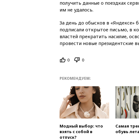
получить данные о поездках серви
им не удалось.
За день до обысков в «Яндексе» 
подписали открытое письмо, в к
властей прекратить насилие, ос
провести новые президентские в
0
0
РЕКОМЕНДУЕМ:
Модный выбор: что
Самая тре
взять с собой в
обувь лета
отпуск?