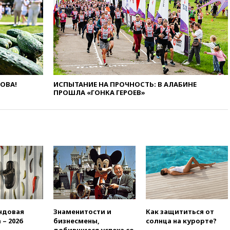
18:21
Зюганов присоединился
к критике «Яблока»
18:15
Четыре человека
пострадали при атаках ВСУ на
Белгородскую область
18:00
Совет мира выбрал
подрядчика для
ЛОВА!
ИСПЫТАНИЕ НА ПРОЧНОСТЬ: В АЛАБИНЕ
строительства военной базы в
ПРОШЛА «ГОНКА ГЕРОЕВ»
Газе
17:50
Миронов призвал снять
«Яблоко» с выборов в Госдуму
17:45
Правительство получит
«золотую акцию» в
управлении аэропортом
Шереметьево
17:35
Шесть человек
пострадали при ударе ВСУ по
автобусу в Запорожской
ндовая
Знаменитости и
Как защититься от
области
 – 2026
бизнесмены,
солнца на курорте?
17:25
В аэропортах Сочи и