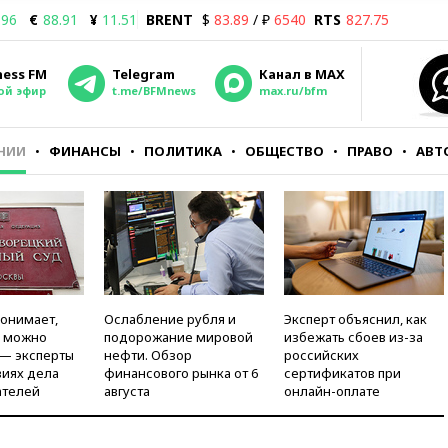
.96
€
88.91
¥
11.51
BRENT
$
83.89
/ ₽
6540
RTS
827.75
ness FM
Telegram
Канал в MAX
ой эфир
t.me/BFMnews
max.ru/bfm
НИИ
ФИНАНСЫ
ПОЛИТИКА
ОБЩЕСТВО
ПРАВО
АВТ
понимает,
Ослабление рубля и
Эксперт объяснил, как
и можно
подорожание мировой
избежать сбоев из-за
 — эксперты
нефти. Обзор
российских
виях дела
финансового рынка от 6
сертификатов при
ателей
августа
онлайн-оплате