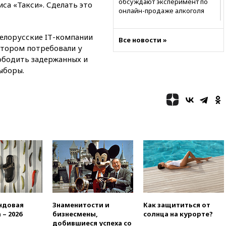
обсуждают эксперимент по
са «Такси». Сделать это
онлайн-продаже алкоголя
20:45
Матвиенко: россиянам
могут рекомендовать не
белорусские IТ-компании
Все новости »
посещать Армению
отором потребовали у
вободить задержанных и
20:35
ПВО за день сбила еще
281 украинский беспилотник
ыборы.
над Россией
20:27
Ямпольская призвала
оптимизировать олимпиады
для поступления в вузы
20:15
Минтранс предложил
оплачивать защиту дорог от
БПЛА из средств на ремонт
20:00
Зеленский 8 августа
посетит Сербию с
официальным визитом
19:58
В Госдуму будет внесен
законопроект об отмене ЕГЭ
ндовая
Знаменитости и
Как защититься от
 – 2026
бизнесмены,
солнца на курорте?
19:50
Аэропорты Сочи и
добившиеся успеха со