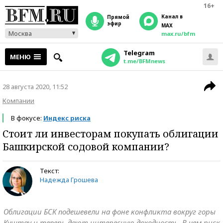
16+
Канал в
прямой
эфир
MAX
Москва
max.ru/bfm
Telegram
МЕНЮ
t.me/BFMnews
28 августа 2020, 11:52
Компании
В фокусе:
Индекс риска
Стоит ли инвесторам покупать облигации
Башкирской содовой компании?
Текст:
Надежда Грошева
Облигации БСК подешевели на фоне конфликта вокруг горы
Куштау и теперь дают интересную доходность. В чем риск