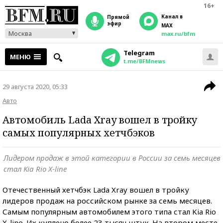
16+
Канал в
прямой
эфир
MAX
Москва
max.ru/bfm
Telegram
МЕНЮ
t.me/BFMnews
29 августа 2020, 05:33
Авто
Автомобиль Lada Xray вошел в тройку
самых популярных хетчбэков
Лидером продаж в этой категории в России за семь месяцев
стал Kia Rio X-line
Отечественный хетчбэк Lada Xray вошел в тройку
лидеров продаж на российском рынке за семь месяцев.
Самым популярным автомобилем этого типа стал Kia Rio
X-line. Их куплено более 23 тысяч штук. На втором месте