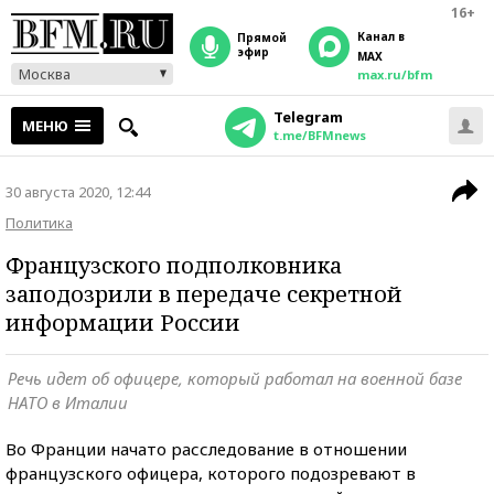
16+
Канал в
прямой
эфир
MAX
Москва
max.ru/bfm
Telegram
МЕНЮ
t.me/BFMnews
30 августа 2020, 12:44
Политика
Французского подполковника
заподозрили в передаче секретной
информации России
Речь идет об офицере, который работал на военной базе
НАТО в Италии
Во Франции начато расследование в отношении
французского офицера, которого подозревают в