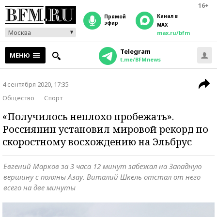
16+
Канал в
прямой
эфир
MAX
Москва
max.ru/bfm
Telegram
МЕНЮ
t.me/BFMnews
4 сентября 2020, 17:35
Общество
Спорт
«Получилось неплохо пробежать».
Россиянин установил мировой рекорд по
скоростному восхождению на Эльбрус
Евгений Марков за 3 часа 12 минут забежал на Западную
вершину с поляны Азау. Виталий Шкель отстал от него
всего на две минуты