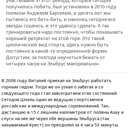
участвовали. И этот рекорд, который сегодня
получилось побить, был установлен в 2010 году
поляком Анджеем Баргелем, и десять лет мы
пытались его бить-бить, и наконец сегодня все
звезды сошлись, и это удалось сделать. А так
тренироваться надо постоянно, чтобы показывать
хороший результат на этой горе. Это такой
циклический вид спорта, здесь нужно быть
постоянно в какой-то определенной форме.
Допустим, за полгода научиться бежать от
четырех часов на Эльбрус малореально».
В 2008 году Виталий приехал на Эльбрус работать
горным гидом. Тогда же он узнал о забегах и со
следующего года стал завсегдатаем этих состязаний.
Сегодня Шкель один из ведущих спортсменов
российских и международных соревнований. Так,
дистанцию в 15 с лишним километров от поляны Азау и
спуск на нее же через обе вершины Эльбруса (так
называемый Крест) он преодолел за 4 часа 53 минуты.