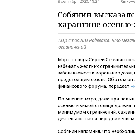
8 сентября 2020, 18:24
Обществ
Собянин высказалс
карантине осенью
Мэр столицы надеется, что мега
ограничений
Мэр столицы Сергей Собянин пол
избежать жестких ограничитель
заболеваемости коронавирусом, 
предстоящем сезоне. Об этом он 
финансового форума, передает
«
По мнению мэра, даже при повы
осенью и зимой столица должна п
минимумом ограничений, связанн
деятельностью и передвижением 
Собянин напомнил, что необходи