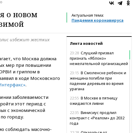
о
я о новом
Актуальная тема:
Пандемия коронавируса
-зимой
полис избежит жестких
Лента новостей
23:28
Слуцкий призвал
агает, что Москва должна
признать «Яблоко»
нежелательной организацией
ных мер при повышении
ОРВИ и гриппом в
23:15
В Смоленске ребенок и
заявил в ходе Московского
женщина погибли при
падении деревьев во время
Интерфакс»
.
урагана
шении заболеваемости
22:55
В Москве в пятницу
ройти этот период с
ожидаются ливни
ых с экономической
22:35
Винисиус продлил
по городу.
контракт с «Реалом» до 2032
года
мо соблюдать масочно-
22:28
Отказаться от