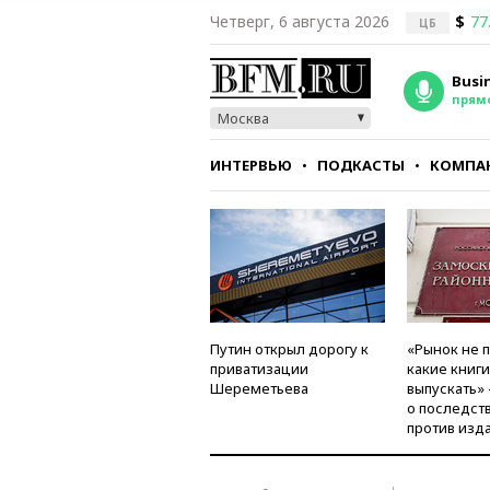
Четверг, 6 августа 2026
$
77
ЦБ
Busi
прям
Москва
ИНТЕРВЬЮ
ПОДКАСТЫ
КОМПА
СТИЛЬ
ТЕСТЫ
Путин открыл дорогу к
«Рынок не 
приватизации
какие книг
Шереметьева
выпускать»
о последст
против изд