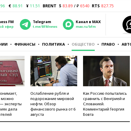
.96
€
88.91
¥
11.51
BRENT
$
83.89
/ ₽
6540
RTS
827.75
ness FM
Telegram
Канал в MAX
ой эфир
t.me/BFMnews
max.ru/bfm
НИИ
ФИНАНСЫ
ПОЛИТИКА
ОБЩЕСТВО
ПРАВО
АВТ
понимает,
Ослабление рубля и
Как Россию попытались
и можно
подорожание мировой
сравнить с Венгрией и
 — эксперты
нефти. Обзор
Словакией.
виях дела
финансового рынка от 6
Комментарий Георгия
ателей
августа
Бовта