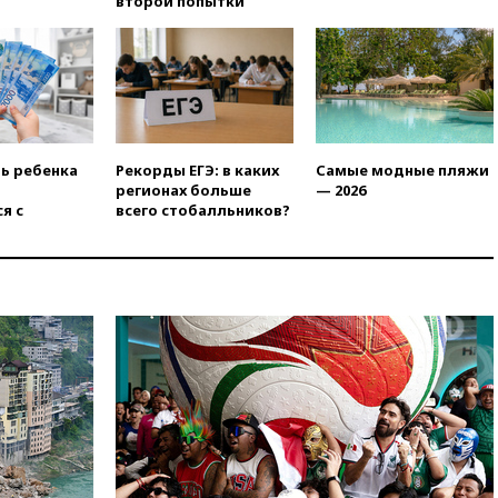
второй попытки
Финляндии приходит в упадок
без российских туристов
18:35
В Жуковском и
аэропорту Геленджика
введены ограничения
18:21
Зюганов присоединился
к критике «Яблока»
ть ребенка
Рекорды ЕГЭ: в каких
Самые модные пляжи
регионах больше
— 2026
18:15
Четыре человека
я с
всего стобалльников?
пострадали при атаках ВСУ на
Белгородскую область
18:00
Совет мира выбрал
подрядчика для
строительства военной базы в
Газе
17:50
Миронов призвал снять
«Яблоко» с выборов в Госдуму
17:45
Правительство получит
«золотую акцию» в
управлении аэропортом
Шереметьево