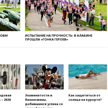
официальным визитом
19:58
В Госдуму будет внесен
законопроект об отмене ЕГЭ
19:50
Аэропорты Сочи и
Ярославля приостановили
работу
ЛОВА!
ИСПЫТАНИЕ НА ПРОЧНОСТЬ: В АЛАБИНЕ
19:35
WP: Трамп призвал
ПРОШЛА «ГОНКА ГЕРОЕВ»
доноров-республиканцев
поддержать Вэнса на выборах
2028 года
19:20
Число ломбардов в РФ
превысило максимум 2022
года
19:15
Жуковский и аэропорт
Геленджика возобновили
работу
19:00
Путин уточнил порядок
ндовая
Знаменитости и
Как защититься от
присвоения воинских званий
 – 2026
бизнесмены,
солнца на курорте?
добровольцам
добившиеся успеха со
18:50
Euractiv: восток