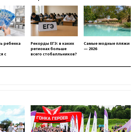
21:10
РФ не получала
обращений о прекращении
концессии строительства ж/д
в Армении
21:00
В России вновь
обсуждают эксперимент по
онлайн-продаже алкоголя
ть ребенка
Рекорды ЕГЭ: в каких
Самые модные пляжи
20:45
Матвиенко: россиянам
регионах больше
— 2026
могут рекомендовать не
я с
всего стобалльников?
посещать Армению
20:35
ПВО за день сбила еще
281 украинский беспилотник
над Россией
20:27
Ямпольская призвала
оптимизировать олимпиады
для поступления в вузы
20:15
Минтранс предложил
оплачивать защиту дорог от
БПЛА из средств на ремонт
20:00
Зеленский 8 августа
посетит Сербию с