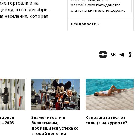
ях торговли и на
российского гражданства
дежду, что в декабре-
станет значительно дороже
я населения, которая
22:20
Путин назвал 76-ю
Все новости »
гвардейскую десантно-
штурмовую дивизию
легендарной
22:15
Путин заслушал доклад
о ситуации на добропольском
направлении
21:58
Генпрокуратура
признала нежелательным в
РФ американский Human
Rights Foundation
21:35
«Аэрофлот» отменяет
часть рейсов в Сочи и
Геленджик
21:25
Руслан Терновой
выиграл золото чемпионата
ндовая
Знаменитости и
Как защититься от
Европы в прыжках с 10-
 – 2026
бизнесмены,
солнца на курорте?
метровой вышки
добившиеся успеха со
второй попытки