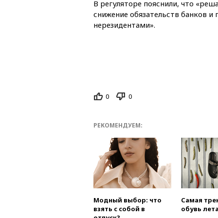
В регуляторе пояснили, что «ре
снижение обязательств банков и 
нерезидентами».
0
0
РЕКОМЕНДУЕМ:
Модный выбор: что
Самая тре
взять с собой в
обувь лета
отпуск?