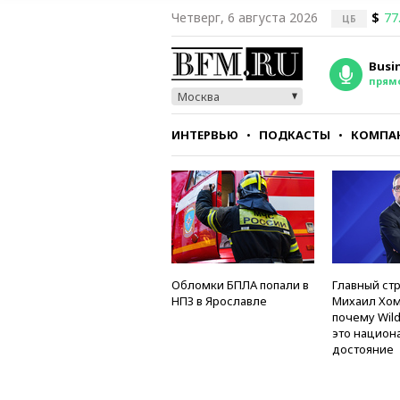
Четверг, 6 августа 2026
$
77
ЦБ
Busi
прям
Москва
ИНТЕРВЬЮ
ПОДКАСТЫ
КОМПА
СТИЛЬ
ТЕСТЫ
Обломки БПЛА попали в
Главный стр
НПЗ в Ярославле
Михаил Хом
почему Wild
это национ
достояние