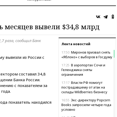
ь месяцев вывели $34,8 млрд
7 раза, сообщил Банк
Лента новостей
17:50
Миронов призвал снять
у вывезли из России с
«Яблоко» с выборов в Госдуму
17:25
В аэропортах Сочи и
Геленджика сняты
сектором составил 34,8
ограничения
щении Банка России.
17:17
Власти РФ помогут
внению с показателем за
пострадавшему от атак на
года.
склады Wildberries бизнесу
16:55
Экс-директору Popcorn
ода показатель находился
Books запросили четыре года
условно