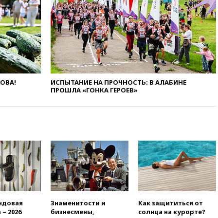
сообщения
13:29
Восемь человек
пострадали при наезде
автомобиля на толпу в Омске
13:19
WP: Трамп определился
со своим преемником
13:13
СК возбудил дело по
ЛОВА!
ИСПЫТАНИЕ НА ПРОЧНОСТЬ: В АЛАБИНЕ
факту гибели женщины и
ПРОШЛА «ГОНКА ГЕРОЕВ»
ребенка в Раменском
12:57
В Луганске при ракетном
ударе ВСУ по складу
пострадали пять человек
12:44
МВД: число
преступлений, связанных с
отмыванием денег, достигло
рекордного показателя
12:40
В Подмосковье
женщина и трехлетний
ребенок погибли при падении
ндовая
Знаменитости и
Как защититься от
из окна
 – 2026
бизнесмены,
солнца на курорте?