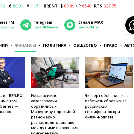
.96
€
88.91
¥
11.51
BRENT
$
83.89
/ ₽
6540
RTS
827.75
ness FM
Telegram
Канал в MAX
ой эфир
t.me/BFMnews
max.ru/bfm
НИИ
ФИНАНСЫ
ПОЛИТИКА
ОБЩЕСТВО
ПРАВО
АВТ
атег ВЭБ.РФ
Независимые
Эксперт объяснил, как
ич о том,
автозаправки
избежать сбоев из-за
berries —
обратились к
российских
альное
Мишустину с просьбой
сертификатов при
равномерно
онлайн-оплате
распределять топливо
между ними и крупными
конкурентами