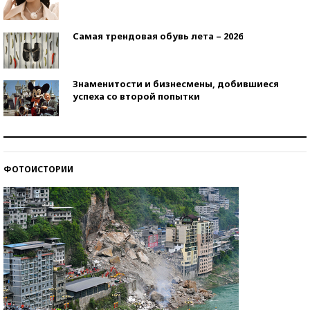
Самая трендовая обувь лета – 2026
Знаменитости и бизнесмены, добившиеся
успеха со второй попытки
Как защититься от солнца на курорте?
ФОТОИСТОРИИ
Кто изобрел средства связи?