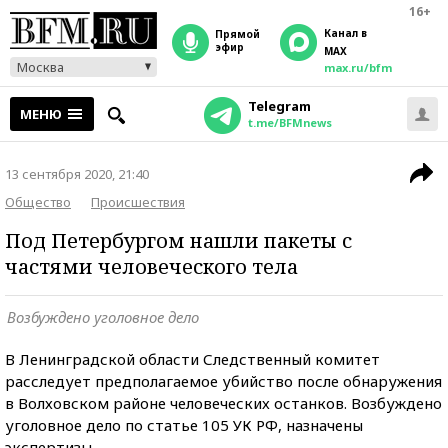
16+
Канал в
прямой
эфир
MAX
Москва
max.ru/bfm
Telegram
МЕНЮ
t.me/BFMnews
13 сентября 2020, 21:40
Общество
Происшествия
Под Петербургом нашли пакеты с
частями человеческого тела
Возбуждено уголовное дело
В Ленинградской области Следственный комитет
расследует предполагаемое убийство после обнаружения
в Волховском районе человеческих останков. Возбуждено
уголовное дело по статье 105 УК РФ, назначены
экспертизы.