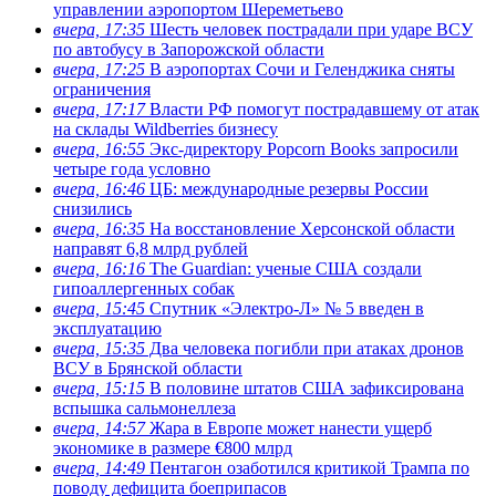
управлении аэропортом Шереметьево
вчера, 17:35
Шесть человек пострадали при ударе ВСУ
по автобусу в Запорожской области
вчера, 17:25
В аэропортах Сочи и Геленджика сняты
ограничения
вчера, 17:17
Власти РФ помогут пострадавшему от атак
на склады Wildberries бизнесу
вчера, 16:55
Экс-директору Popcorn Books запросили
четыре года условно
вчера, 16:46
ЦБ: международные резервы России
снизились
вчера, 16:35
На восстановление Херсонской области
направят 6,8 млрд рублей
вчера, 16:16
The Guardian: ученые США создали
гипоаллергенных собак
вчера, 15:45
Спутник «Электро-Л» № 5 введен в
эксплуатацию
вчера, 15:35
Два человека погибли при атаках дронов
ВСУ в Брянской области
вчера, 15:15
В половине штатов США зафиксирована
вспышка сальмонеллеза
вчера, 14:57
Жара в Европе может нанести ущерб
экономике в размере €800 млрд
вчера, 14:49
Пентагон озаботился критикой Трампа по
поводу дефицита боеприпасов