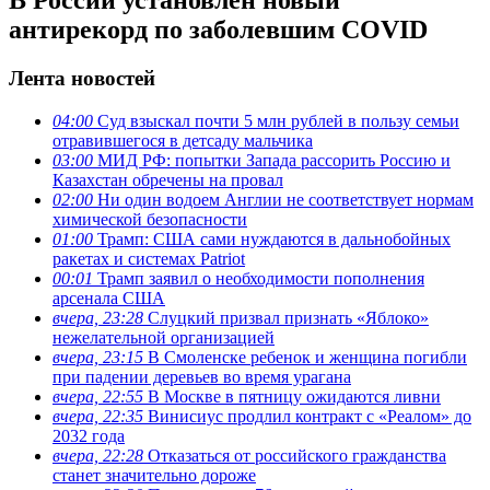
антирекорд по заболевшим COVID
Лента новостей
04:00
Суд взыскал почти 5 млн рублей в пользу семьи
отравившегося в детсаду мальчика
03:00
МИД РФ: попытки Запада рассорить Россию и
Казахстан обречены на провал
02:00
Ни один водоем Англии не соответствует нормам
химической безопасности
01:00
Трамп: США сами нуждаются в дальнобойных
ракетах и системах Patriot
00:01
Трамп заявил о необходимости пополнения
арсенала США
вчера, 23:28
Слуцкий призвал признать «Яблоко»
нежелательной организацией
вчера, 23:15
В Смоленске ребенок и женщина погибли
при падении деревьев во время урагана
вчера, 22:55
В Москве в пятницу ожидаются ливни
вчера, 22:35
Винисиус продлил контракт с «Реалом» до
2032 года
вчера, 22:28
Отказаться от российского гражданства
станет значительно дороже