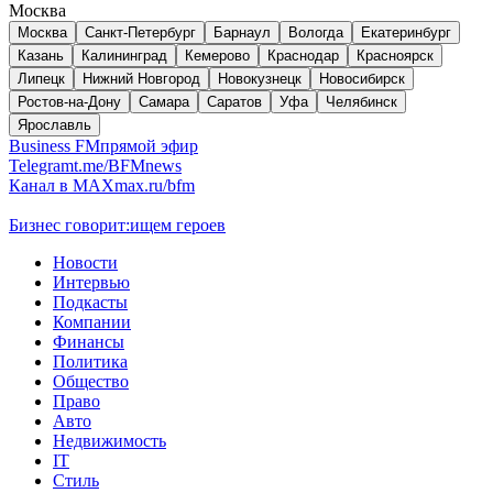
Москва
Москва
Санкт-Петербург
Барнаул
Вологда
Екатеринбург
Казань
Калининград
Кемерово
Краснодар
Красноярск
Липецк
Нижний Новгород
Новокузнецк
Новосибирск
Ростов-на-Дону
Самара
Саратов
Уфа
Челябинск
Ярославль
Business FM
прямой эфир
Telegram
t.me/BFMnews
Канал в MAX
max.ru/bfm
Бизнес говорит:
ищем героев
Новости
Интервью
Подкасты
Компании
Финансы
Политика
Общество
Право
Авто
Недвижимость
IT
Стиль