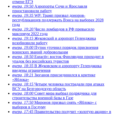
отмене ЕГЭ
вчера, 19:50
Аэропорты Сочи и Ярославля
приостановили работу
вчера, 19:35
WP: Трамп призвал доноров-
республиканцев поддержать Вэнса на выборах 2028
года
вчера, 19:20
Число ломбардов в РФ превысило
максимум 2022 года
вчера, 19:15
Жуковский и аэропорт Геленджика
возобновили работу
вчера, 19:00
Путин уточнил порядок присвоения
воинских званий добровольцам
вчера, 18:50
Euractiv: восток Финляндии приходит в
упадок без российских туристов
вчера, 18:35
В Жуковском и аэропорту Геленджика
введены ограничения
вчера, 18:21
Зюганов присоединился к критике
«Яблока»
вчера, 18:15
Четыре человека пострадали при атаках
ВСУ на Белгородскую область
вчера, 18:00
Совет мира выбрал подрядчика для
строительства военной базы в Газе
вчера, 17:50
Миронов призвал снять «Яблоко» с
выборов в Госдуму
вчера, 17:45
Правительство получит «золотую акцию» в