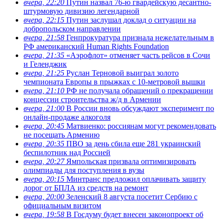
вчера, 22:20
Путин назвал 76-ю гвардейскую десантно-
штурмовую дивизию легендарной
вчера, 22:15
Путин заслушал доклад о ситуации на
добропольском направлении
вчера, 21:58
Генпрокуратура признала нежелательным в
РФ американский Human Rights Foundation
вчера, 21:35
«Аэрофлот» отменяет часть рейсов в Сочи
и Геленджик
вчера, 21:25
Руслан Терновой выиграл золото
чемпионата Европы в прыжках с 10-метровой вышки
вчера, 21:10
РФ не получала обращений о прекращении
концессии строительства ж/д в Армении
вчера, 21:00
В России вновь обсуждают эксперимент по
онлайн-продаже алкоголя
вчера, 20:45
Матвиенко: россиянам могут рекомендовать
не посещать Армению
вчера, 20:35
ПВО за день сбила еще 281 украинский
беспилотник над Россией
вчера, 20:27
Ямпольская призвала оптимизировать
олимпиады для поступления в вузы
вчера, 20:15
Минтранс предложил оплачивать защиту
дорог от БПЛА из средств на ремонт
вчера, 20:00
Зеленский 8 августа посетит Сербию с
официальным визитом
вчера, 19:58
В Госдуму будет внесен законопроект об