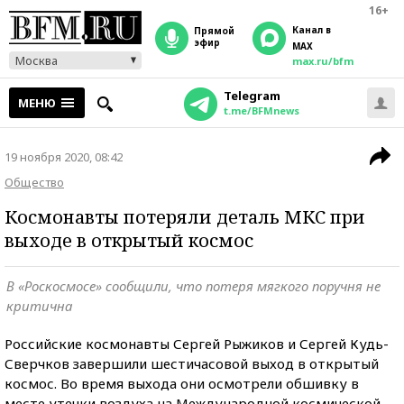
16+
Канал в
прямой
эфир
MAX
Москва
max.ru/bfm
Telegram
МЕНЮ
t.me/BFMnews
19 ноября 2020, 08:42
Общество
Космонавты потеряли деталь МКС при
выходе в открытый космос
В «Роскосмосе» сообщили, что потеря мягкого поручня не
критична
Российские космонавты Сергей Рыжиков и Сергей Кудь-
Сверчков завершили шестичасовой выход в открытый
космос. Во время выхода они осмотрели обшивку в
месте утечки воздуха на Международной космической