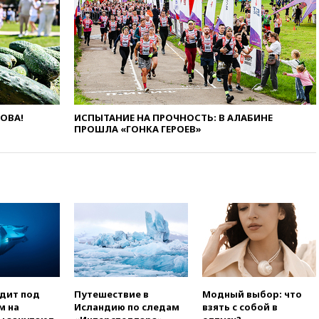
09:55
Силы ПВО перехватили
за утро 85 БПЛА над
территорией РФ
09:25
Ильский НПЗ на Кубани
загорелся после падения
обломков дрона
08:57
Собянин сообщил о
ЛОВА!
ИСПЫТАНИЕ НА ПРОЧНОСТЬ: В АЛАБИНЕ
девяти БПЛА, сбитых на
ПРОШЛА «ГОНКА ГЕРОЕВ»
подлете к Москве
08:42
Силы ПВО сбили почти
400 БПЛА над российскими
регионами
08:16
Лукашенко призвал
белорусов покупать избы в
селах
07:30
Нигерия стала
крупнейшим поставщиком
авиатоплива в Европу
одит под
Путешествие в
Модный выбор: что
06:30
США и Колумбия
м на
Исландию по следам
взять с собой в
обсуждают координацию