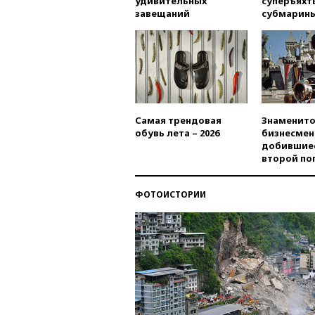
удивительных
суперъяхт
завещаний
субмарин
Самая трендовая
Знаменито
обувь лета – 2026
бизнесмен
добившиес
второй по
ФОТОИСТОРИИ