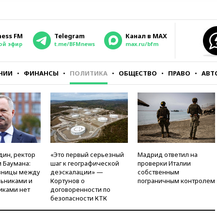
ness FM
Telegram
Канал в MAX
ой эфир
t.me/BFMnews
max.ru/bfm
НИИ
ФИНАНСЫ
ПОЛИТИКА
ОБЩЕСТВО
ПРАВО
АВТ
дин, ректор
«Это первый серьезный
Мадрид ответил на
 Баумана:
шаг к географической
проверки Италии
зницы между
деэскалации» —
собственным
ьниками и
Кортунов о
пограничным контролем
иками нет
договоренности по
безопасности КТК