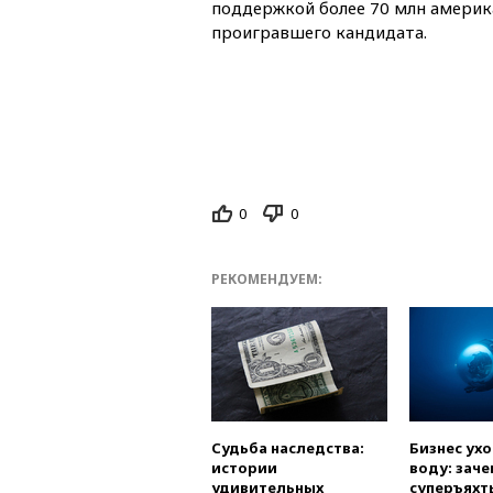
поддержкой более 70 млн америк
проигравшего кандидата.
0
0
РЕКОМЕНДУЕМ:
Судьба наследства:
Бизнес ух
истории
воду: заче
удивительных
суперъяхт