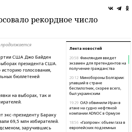
осовало рекордное число
х продолжается
Лента новостей
артии США Джо Байден
20:58
Финляндия введет
 выборах президента США.
экзамен для претендентов на
получение гражданства
ю историю голосования,
ельных бюллетеней
20:12
Минобороны Болгарии:
упавший в стране
беспилотник, скорее всего,
был украинским
явки на выборах, так и
бирателей.
19:29
ОАЭ обвинили Иран в
атаке на судно нефтяной
компании ADNOC в Ормузе
 экс-президенту Бараку
вали 69,5 млн избирателей.
18:56
«Газпром»: объем газа в
рдсменом, заручившись
европейских подземных