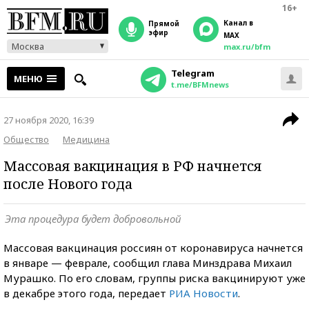
16+
Канал в
прямой
эфир
MAX
Москва
max.ru/bfm
Telegram
МЕНЮ
t.me/BFMnews
27 ноября 2020, 16:39
Общество
Медицина
Массовая вакцинация в РФ начнется
после Нового года
Эта процедура будет добровольной
Массовая вакцинация россиян от коронавируса начнется
в январе — феврале, сообщил глава Минздрава Михаил
Мурашко. По его словам, группы риска вакцинируют уже
в декабре этого года, передает
РИА Новости
.