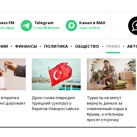
ness FM
Telegram
Канал в MAX
ой эфир
t.me/BFMnews
max.ru/bfm
НИИ
ФИНАНСЫ
ПОЛИТИКА
ОБЩЕСТВО
ПРАВО
АВТ
 вторичка
Дрон снова повредил
Туристы не могут
но дорожает
турецкий сухогруз у
вернуть деньги за
берегов Новороссийска
отмененный отдых в
Крыму, а отельеры
просят отсрочку