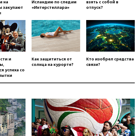
«Интервидение» точно
м на
Исландию по следам
взять с собой в
пройдет в 2026 году
ы закупают
«Интерстеллара»
отпуск?
ы
вчера, 20:45
ПВО за день
сбила еще 75 украинских
беспилотников над Россией
вчера, 20:35
Велосипедист
погиб при атаке FPV-дрона в
Белгородской области
вчера, 20:30
Лидию Невзорову
сти и
Как защититься от
Кто изобрел средства
заочно арестовали по делу о
ы,
солнца на курорте?
связи?
финансировании
я успеха со
экстремизма
пытки
вчера, 20:20
Суд США
постановил остановить
строительство бального зала в
Белом доме
вчера, 20:15
Сенат США
одобрил ужесточение
санкций против России и
Ирана
вчера, 20:00
СК возбудил дело