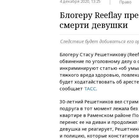
4 декабря 2020, 13:25
Право
Блогеру Reeflay пр
смерти девушки
Следствие будет добиваться его а
Блогеру Стасу Решетникову (Reef
обвинение по уголовному делу о
инкриминируют статью «об умы
тяжкого вреда здоровью, повлек
будет ходатайствовать об аресте
сообщает
ТАСС
.
30-летний Решетников вел стрим 
подруга в тот момент лежала без 
квартире в Раменском районе По
перенес ее на диван и продолжил 
девушка не реагирует, Решетни
и полицию, которые констатирова