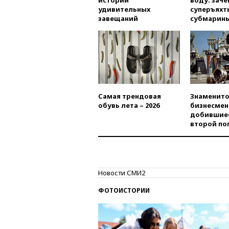
истории
воду: заче
удивительных
суперъяхт
завещаний
субмарин
Самая трендовая
Знаменито
обувь лета – 2026
бизнесмен
добившиес
второй по
Новости СМИ2
ФОТОИСТОРИИ