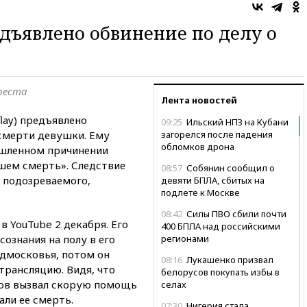
едъявлено обвинение по делу о
реста
Лента новостей
lay) предъявлено
09:25
Ильский НПЗ на Кубани
 смерти девушки. Ему
загорелся после падения
обломков дрона
шленном причинении
шем смерть». Следствие
08:57
Собянин сообщил о
 подозреваемого,
девяти БПЛА, сбитых на
подлете к Москве
08:42
Силы ПВО сбили почти
в YouTube 2 декабря. Его
400 БПЛА над российскими
сознания на полу в его
регионами
дмосковья, потом он
08:16
Лукашенко призвал
трансляцию. Видя, что
белорусов покупать избы в
ков вызвал скорую помощь
селах
ли ее смерть.
07:30
Нигерия стала