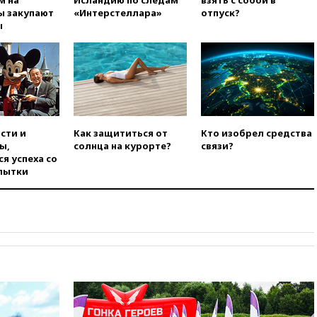
м на
Исландию по следам
взять с собой в
коррупции
ы закупают
«Интерстеллара»
отпуск?
ы
вчера, 23:35
Лукашенко
объяснил экономическую
выгоду безвизового режима с
ЕС
вчера, 22:59
На башню
ресторана «Армения» в
Москве вернут утраченную
скульптуру балерины
сти и
Как защититься от
Кто изобрел средства
ы,
солнца на курорте?
связи?
вчера, 22:45
Литовец
я успеха со
протаранил погранпункт при
пытки
попытке попасть в Россию
вчера, 22:28
Бессент
анонсировал скорое
соглашение о прекращении
огня США и Ирана
вчера, 22:15
Три человека
получили ножевые ранения
при нападении в Чехии
вчера, 22:00
Путин поручил
выделить средства на новые