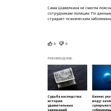
Сама Шавелкина не смогла поясн
сотрудникам полиции. По данным
страдает психическим заболеван
0
0
РЕКОМЕНДУЕМ:
Судьба наследства:
Бизнес ух
истории
воду: заче
удивительных
суперъяхт
завещаний
субмарин