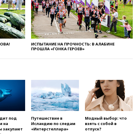
Иран в атаке на судно
нефтяной компании ADNOC в
Ормузе
вчера, 18:56
«Газпром»: объем
газа в европейских подземных
хранилищах достиг
антирекорда
ЛОВА!
ИСПЫТАНИЕ НА ПРОЧНОСТЬ: В АЛАБИНЕ
вчера, 18:25
ТАСС: Уиткофф и
ПРОШЛА «ГОНКА ГЕРОЕВ»
Кушнер могут вскоре посетить
Москву и Киев
вчера, 17:43
«Тиса» выдвинула
экс-председателя Верховного
суда на пост президента
Венгрии
вчера, 16:50
Politico: «Газовая
авантюра Германии ставит под
угрозу европейскую зиму»
вчера, 16:16
Беспилотник
одит под
Путешествие в
Модный выбор: что
взорвался вблизи
м на
Исландию по следам
взять с собой в
газопровода в Болгарии
ы закупают
«Интерстеллара»
отпуск?
вчера, 15:25
При атаке БПЛА в