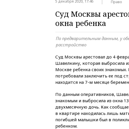
5 декабря 2020, 17:46
Право
Суд Москвы арест
окна ребенка
По предварительным данным, у об
расстройство
Суд Москвы арестовал до 4 февр
Шавелкину, которая выбросила и
Москве ребенка своих знакомых. 
потребовали заключить ее под с
находится на 7-м месяце береме
По данным оперативников, Шавел
знакомым и выбросила из окна 13
двухмесячную дочь. Как сообща
в квартире находилась лишь мать
погибшей малышки был в поликл
ребенком.