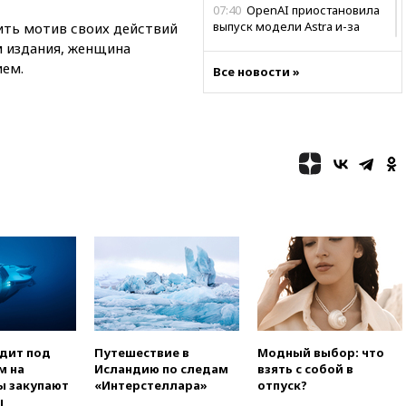
07:40
OpenAI приостановила
выпуск модели Astra и-за
ить мотив своих действий
потенциальных рисков
 издания, женщина
ием.
06:25
У берегов Италии
Все новости »
обнаружили затонувшее
судно древнеримских времен
05:10
«Одиссея» Нолана
собрала в мировом прокате
свыше $1 млрд
02:22
Собянин сообщил о
высоких темпах строительства
недвижимости в Москве
01:20
Россиянин в среднем
съедает несколько арбузов за
сезон
00:25
В Красноярском крае
идут поиски семьи, пропавшей
во время сплава
одит под
Путешествие в
Модный выбор: что
м на
Исландию по следам
взять с собой в
вчера, 23:30
Жителя Нижнего
ы закупают
«Интерстеллара»
отпуск?
Тагила арестовали за реакции
ы