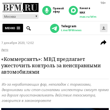
16+
Канал в
прямой
эфир
MAX
Москва
max.ru/bfm
Telegram
МЕНЮ
t.me/BFMnews
7 декабря 2020, 12:02
Авто
«Коммерсантъ»: МВД предлагает
ужесточить контроль за неисправными
автомобилями
Из-за неработающих фар, неполадок с тормозами,
дворниками или стоп-сигналами инспекторы смогут прямо
на дороге приостанавливать действие техосмотра,
говорится в законопроекте